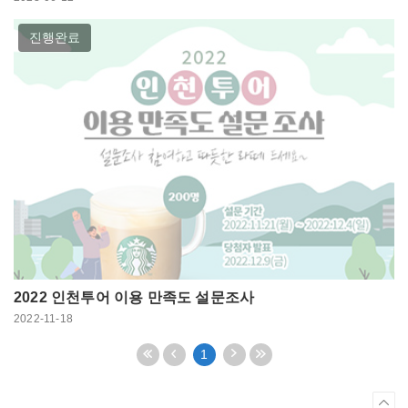
진행완료
2022 인천투어 이용 만족도 설문조사
2022-11-18
처
이
다
끝
1
음
전
음
페
페
5
5
이
이
페
페
지