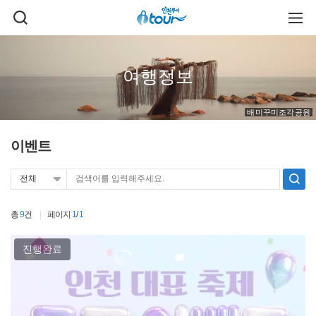
주메뉴 바로가기
본문 바로가기
검
주
색
메
열
뉴
기
열
기
여행정보
배미꾸미조각공원
이벤트
검
색
총
9
건
페이지
1
/
1
진행완료