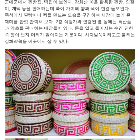
군데군데서 찐빵집, 떡집이 보인다. 강화산 쑥을 활용한 찐빵, 인절
미, 개떡 등을 판매하는데 쑥이 가미돼 향과 색이 한결 돋보인다.
즉석에서 찐빵이나 떡을 만드는 모습을 구경하며 시장에 놀러 온
재미를 한껏 만끽해 보자. 2층 식당가와 연결된 옆 동에는 특산품
과 약초를 판매하는 매장들이 있다. 문을 열고 들어서는 순간 진한
쑥 향이 번져 머리가 맑아지는 기분이다. 사자발쑥이라고도 불리는
강화약쑥을 이곳에서 살 수 있다.