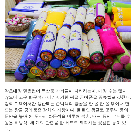
약초매장 맞은편에 특산품 가게들이 자리하는데, 매장 수는 많지
않으나 고운 화문석과 아기자기한 왕골 공예품을 종류별로 갖췄다.
강화 지역에서만 생산되는 순백색의 왕골을 한 올 한 올 엮어서 만
드는 왕골 공예품은 강화의 자랑이다. 물들인 왕골로 꽃무늬 등의
문양을 놓아 짠 돗자리 화문석을 비롯해 봉황, 태극 등의 무늬를 수
놓은 화방석, 세 개의 단합을 한 세트로 제작하는 꽃삼합 등이 있
다.