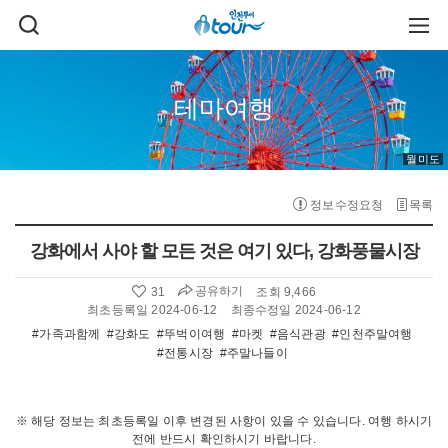
주메뉴 바로가기
본문 바로가기
검
주
색
메
열
뉴
기
열
기
테마여행
월미도
정보수정요청
목록
강화에서 사야 할 모든 것은 여기 있다, 강화풍물시장
공유하기
31
조회 9,466
좋
아
최초등록일 2024-06-12
최종수정일 2024-06-12
요
#가족과함께
#강화도
#뚜벅이여행
#마켓
#음식관광
#인천주말여행
수
#전통시장
#주말나들이
:
※ 해당 정보는 최초등록일 이후 변경된 사항이 있을 수 있습니다. 여행 하시기
전에 반드시 확인하시기 바랍니다.