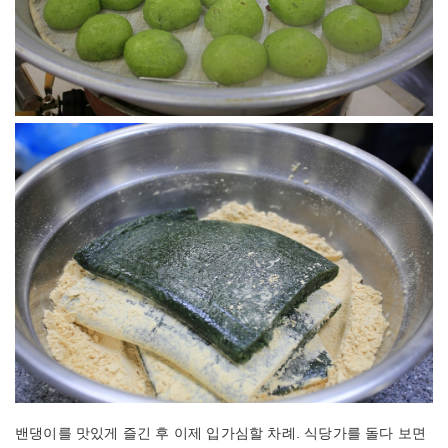
밴댕이를 맛있게 즐긴 후 이제 입가심할 차례. 식당가를 돌다 보면