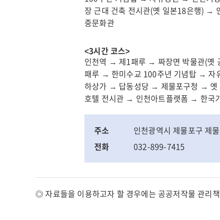
기
구
장 근대 건축 전시관(옛 일본18은행) 
업
문
중문화관
지
화
원
관
센
광
<3시간 코스>
터
인천역 → 제1패루 → 짜장면 박물관(옛
인
패루 → 한미수교 100주년 기념탑 → 
송
천
하상가 → 답동성당 → 제물포구청 → 옛 
도
영
호텔 전시관 → 인천아트플랫폼 → 한국
컨
종
벤
구
시
문
주소
인천광역시 제물포구 제물
아
화
전화
032-899-7415
관
인
광
천
장
인
◎ 자료들을 이용하고자 할 경우에는 공공저작물 관리책
애
천
인
서
종
해