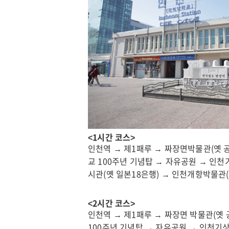
문
부
화
인
관
천
광
광
인
역
천
시
연
인
수
천
구
관
문
광
화
<1시간 코스>
공
관
인천역 → 제1패루 → 짜장면박물관(옛 
사
광
교 100주년 기념탑 → 자유공원 → 인천
시관(옛 일본18은행) → 인천개항박물관
인
인
천
천
<2시간 코스>
관
부
인천역 → 제1패루 → 짜장면 박물관(옛
광
평
100주년 기념탑 → 자유공원 → 인천기