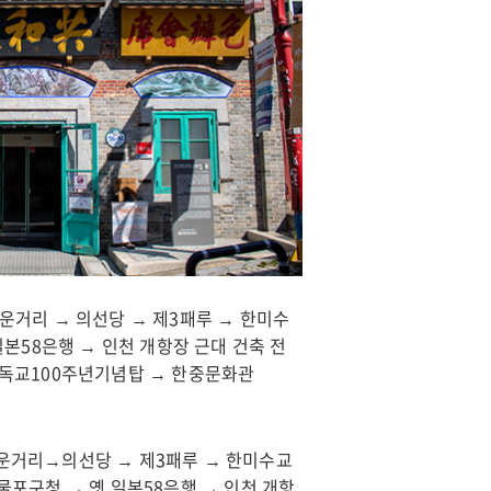
운거리 → 의선당 → 제3패루 → 한미수
일본58은행 → 인천 개항장 근대 건축 전
기독교100주년기념탑 → 한중문화관
타운거리→의선당 → 제3패루 → 한미수교
물포구청 → 옛 일본58은행 → 인천 개항