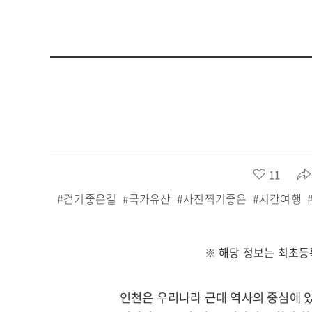
좋
11
아
#걷기좋은길
#국가유산
#사진찍기좋은
#시간여행
요
수
:
※ 해당 정보는 최초등
인천은 우리나라 근대 역사의 중심에 있