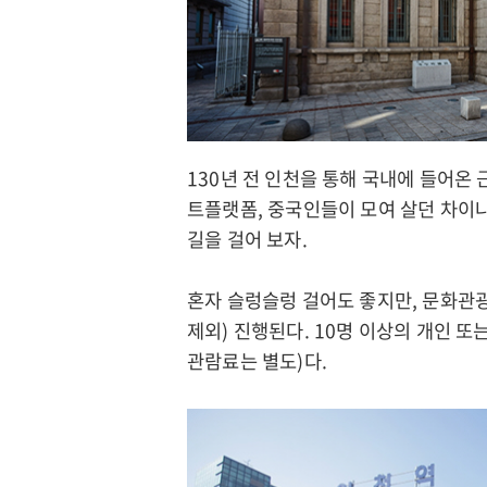
관
광
인
열
천
린
옹
관
진
광
130년 전 인천을 통해 국내에 들어
군
모
트플랫폼, 중국인들이 모여 살던 차이
문
두
길을 걸어 보자.
화
의
관
여
광
혼자 슬렁슬렁 걸어도 좋지만, 문화관
행
제외) 진행된다. 10명 이상의 개인 또
인
문
관람료는 별도)다.
천
화
미
체
추
육
홀
관
구
광