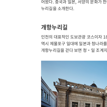
어왔다. 중국과 일본, 서양의 문화가 
누리길을 소개한다.
개항누리길
인천의 대표적인 도보관광 코스이자 18
역시 제물포구 일대에 일본과 청나라를 
개항누리길을 걷다 보면 청‧일 조계지
인
천
강
화
군
문
화