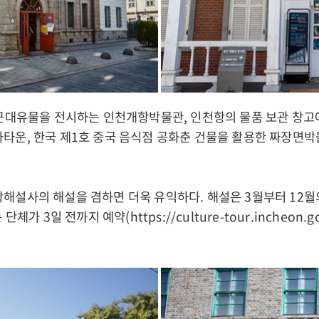
온 근대유물을 전시하는 인천개항박물관, 인천항의 물품 보관 창
나타운, 한국 제1호 중국 음식점 공화춘 건물을 활용한 짜장면박
광해설사의 해설을 겸하면 더욱 유익하다. 해설은 3월부터 12
는 단체가 3일 전까지 예약(
https://culture-tour.incheon.g