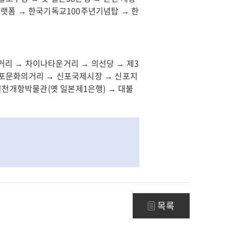
플랫폼 → 한국기독교100주년기념탑 → 한
거리 → 차이나타운거리 → 의선당 → 제3
신포문화의거리 → 신포국제시장 → 신포지
 인천개항박물관(옛 일본제1은행) → 대불
목록