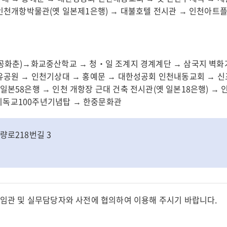
→ 인천개항박물관(옛 일본제1은행) → 대불호텔 전시관 → 인천아트
 공화춘)→화교중산학교 → 청‧일 조계지 경계계단 → 삼국지 벽화
자유공원 → 인천기상대 → 홍예문 → 대한성공회 인천내동교회 → 
일본58은행 → 인천 개항장 근대 건축 전시관(옛 일본18은행) →
기독교100주년기념탑 → 한중문화관
량로218번길 3
임관 및 실무담당자와 사전에 협의하여 이용해 주시기 바랍니다.