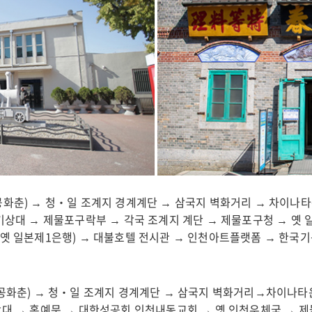
공화춘) → 청‧일 조계지 경계계단 → 삼국지 벽화거리 → 차이나타
기상대 → 제물포구락부 → 각국 조계지 계단 → 제물포구청 → 옛 
(옛 일본제1은행) → 대불호텔 전시관 → 인천아트플랫폼 → 한국
 공화춘) → 청‧일 조계지 경계계단 → 삼국지 벽화거리→차이나
상대 → 홍예문 → 대한성공회 인천내동교회 → 옛 인천우체국 → 제