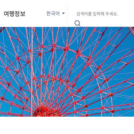
E
통
검
n
여행정보
한국어
합
색
g
검
어
l
색
입
i
력
s
h
日
本
語
中
文