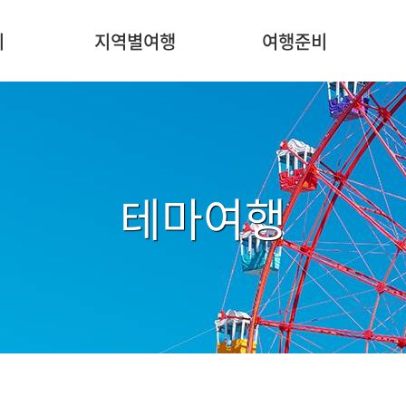
주
메
지
지역별여행
여행준비
뉴
테마여행