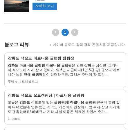
관
석
자세히 보기
광
지
모
도
이
다
1
전
음
3
3
블로그 리뷰
네이버 블로그 검색 결과 콘텐츠를 제공합니다.
페
페
이
이
자
지
지
강화도
석모도
아로니움 글램핑
캠핑장
세
이
이
강화도 아로니움 글램핑
아로니움 글램핑
은 인천
강화
군 삼산면, 그러니
히
동
동
까 석모도에 자리 잡고 있어요. 약 5만 제곱미터(1만 5천 평) 규모의 아로
보
니아 농장 옆에
글램핑
장이 있더라구요. 그래서 주변이 확 트인...
기
무빙뉴니 트래블로그
자
강화도
석모도 오토캠핑장 |
아로니움 글램핑
세
오늘은
강화도
석모도에 있는
글램핑
장!
아로니움 글램핑
친구네 쀼랑 같
히
이 다녀왔는데 연휴 동안 가격도 가성비가 괜찮아서 방 두개 잡고 가기에
보
도 괜찮았어요! 바베큐나 기타 시설 이용은 체크인 하면서 추가...
기
1. sound
자