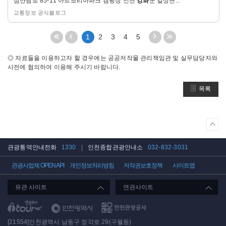
삼산남로 85-11 아르보리아파크 캠핑장 인천
강화
군 길상면...
기
교통정보 공식블로그
처
이
다
끝
1
2
3
4
5
음
전
음
페
페
5
5
이
◎ 자료들을 이용하고자 할 경우에는 공공저작물 관리책임관 및 실무담당자와
이
페
페
지
사전에 협의하여 이용해 주시기 바랍니다.
지
이
이
로
로
지
지
이
목록
이
이
이
동
동
동
동
상
단
으
관광통역안내전화
1330
인천종합관광안내소
032-832-3031
로
이
관광사업체 OPEN API
개인정보처리방침
저작권보호정책
사이트맵
동
유관 사이트
연관사이트
인천관광공사
[21554]인천광역시 남동구 정각로 29(구월동)