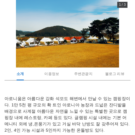
1 / 3
소개
이용정보
주변관광지
블로그 리뷰
관
아로니움은 아름다운 강화 석모도 해변에서 만날 수 있는 캠핑장이
광
다. 1만 5천 평 규모의 확 트인 아로니아 농장과 드넓은 잔디밭을
지
소
배경으로 사계절 아름다운 자연을 느낄 수 있는 특별한 곳으로 캠
개
핑장 내에 레스토랑, 카페 등도 있다. 글램핑 시설 내에는 기본 어
메니티 외에 냉,온풍기가 있고 거실 바닥 난방도 잘 갖추어져 있다.
2인, 4인 가능 시설과 5인까지 가능한 온돌방도 있다.