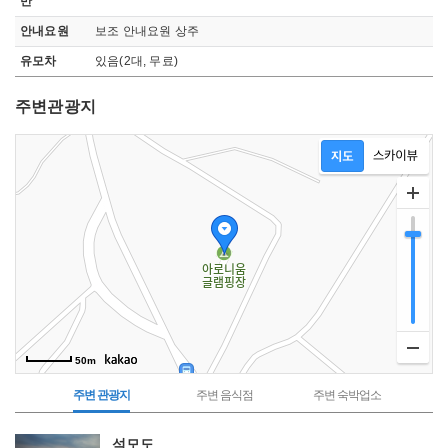
반
안내요원
보조 안내요원 상주
유모차
있음(2대, 무료)
주변관광지
지도영역
50m
주변 관광지
주변 음식점
주변 숙박업소
주
석모도
변