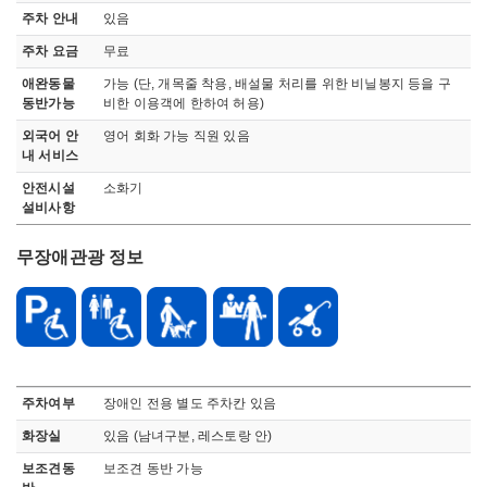
주차 안내
있음
주차 요금
무료
애완동물
가능 (단, 개목줄 착용, 배설물 처리를 위한 비닐봉지 등을 구
동반가능
비한 이용객에 한하여 허용)
외국어 안
영어 회화 가능 직원 있음
내 서비스
안전시설
소화기
설비사항
무장애관광 정보
무장애 관관정보로 장애인 주차시설, 접근로, 휠체어, 출입통로, 엘리베이터, 화장실, 관람석, 기타정보, 점자 블록, 보조견 동반가능, 안내요원, 오디오가이드 정보 안내
주차여부
장애인 전용 별도 주차칸 있음
화장실
있음 (남녀구분, 레스토랑 안)
보조견동
보조견 동반 가능