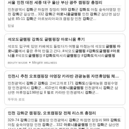
서울 인천 대전 세종 대구 울산 부산 광주 캠핑장 총정리
세
인천광역시
강화
군 하점면 장정리 989
강화
군
강화도
아침 숲속야영장 인
히
천
강화
군 길상면... 332
강화
군
아로니움글램핑
인천
강화
군 삼산면 삼산
보
남로 85-11
강화
군 아르보리아파크 캠핑장 인천
강화
군...
기
탑셀
자
석모도
글램핑
강화도
글램핑
장
아로니움
후기
세
석모도 입구에 있던 카페에도 들렀다가 여행을 마쳤는데 석모도
글램핑
아
히
로니움
에서 좋은 추억 만들고 간다. #석모도
글램핑
#
강화도
글램핑
#
아로
보
니움
#석모도
글램핑
장 #
강화도
럭셔리
글램핑
장 #
강화도
럭셔리
글램핑
기
ʙᴇᴀᴜᴛʏ ᴍᴀᴊᴏʀ ✦ Mingirin ᴡᴇʟʟɴᴇss
자
인천시 추천 오토캠핑장 야영장 카라반 관광농원 자연휴양림 체험....
세
인천광역시
강화
군
강화
읍 고비고개로 171
강화도
산들애농원 캠핑수영
히
장 인천광역시
강화
군... 410번지
아로니움글램핑
인천광역시
강화
군 삼
보
산면 어류정길198번길 8 헬로 카라반 인천광역시
강화
군...
기
뚜뚜와 로또
자
인천
강화
군 캠핑장, 오토캠핑장 전체 리스트 총정리
세
329-74
강화
고인돌 캠핑장 인천광역시
강화
군 하점면 장정리 989
강화도
히
아침 숲속야영장 인천
강화
군... 332
아로니움글램핑
인천
강화
군 삼산면
보