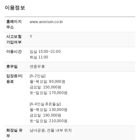
이용정보
이용정보
홈페이지
www.aronium.co.kr
주소
사고보험
Y
가입여부
이용시간
입실 15:00~21:00
퇴실 11:00
휴무일
연중무휴
입장료/이
[A-2인실]
용료
월~목요일: 90,000원
금요일: 150,000원
토~일요일: 170,000원
[A-4인실·B온돌실]
월~목요일: 130,000원
금요일: 190,000원
토~일요일: 210,000원
화장실 유
남녀공용, 건물 내부 위치
무