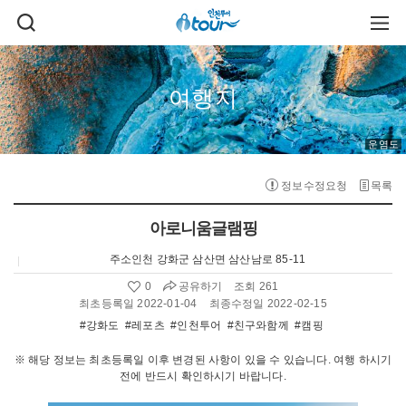
주메뉴 바로가기
본문 바로가기
검
주
색
메
열
뉴
기
열
기
여행지
운염도
정보수정요청
목록
아로니움글램핑
주소
인천 강화군 삼산면 삼산남로 85-11
공유하기
0
조회 261
좋
아
최초등록일 2022-01-04
최종수정일 2022-02-15
요
#강화도
#레포츠
#인천투어
#친구와함께
#캠핑
수
:
※ 해당 정보는 최초등록일 이후 변경된 사항이 있을 수 있습니다. 여행 하시기
전에 반드시 확인하시기 바랍니다.