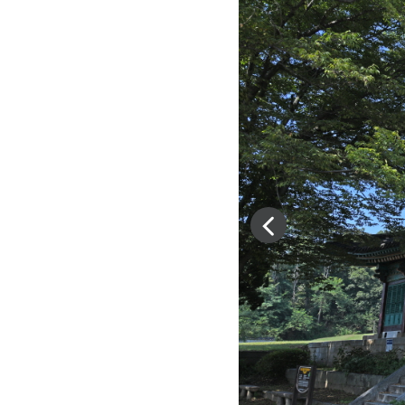
이
전
슬
라
이
드
이
동