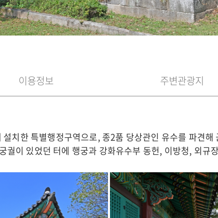
이용정보
주변관광지
해 설치한 특별행정구역으로, 종2품 당상관인 유수를 파견해
려 궁궐이 있었던 터에 행궁과 강화유수부 동헌, 이방청, 외규