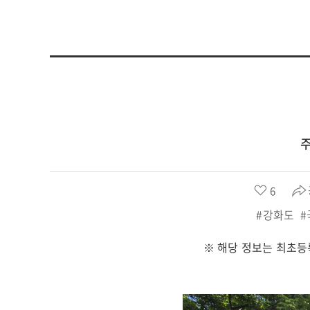
좋
6
아
#강화도
요
수
※ 해당 정보는 최초등
: