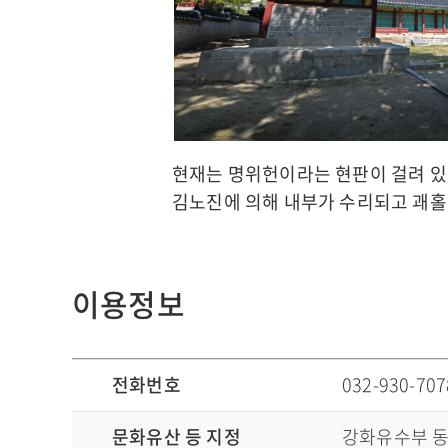
현재는 명위헌이라는 현판이 걸려 있다.
김노진에 의해 내부가 수리되고 괘홀
이용정보
이용정보로 , 전화번호, 문화유 등 지정 현황, 이용시간, 휴무일, 입장료/이용료, 화장실 유무, 주차 안내, 애완동물 동반가능, 외국어 안내 서비스 정보안내
전화번호
032-930-707
문화유산 등 지정
강화유수부 동