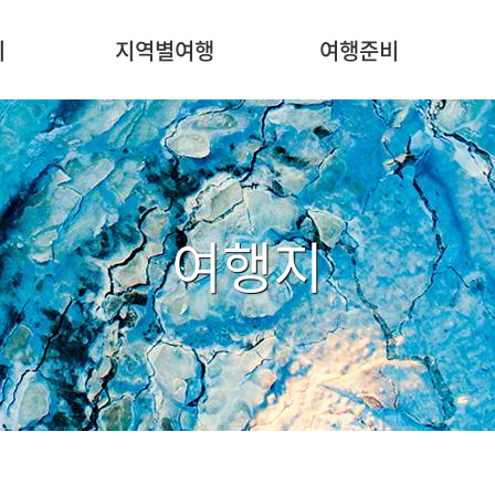
주
메
지
지역별여행
여행준비
뉴
여행지