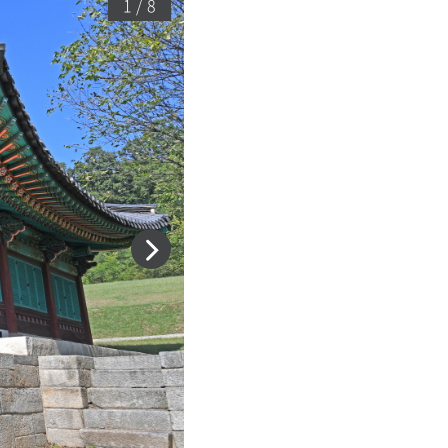
1 / 8
다
음
슬
라
이
드
이
동