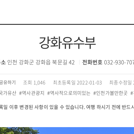
강화유수부
주소
인천 강화군 강화읍 북문길 42
전화번호
032-930-70
조회 1,046
최초등록일 2022-01-03
최종수정일 20
공유하기
#국가유산
#역사관광지
#역사적으로의미있는
#인천가볼만한곳
록일 이후 변경된 사항이 있을 수 있습니다. 여행 하시기 전에 반드