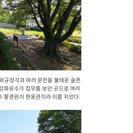
 외규장각과 여러 문헌을 불태운 슬픈
 강화유수가 집무를 보던 곳으로 여러
 유수 황경원이 현윤관이라 이름 지었다.