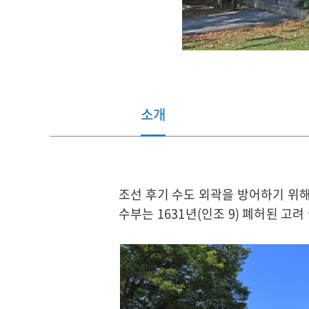
소개
관
조선 후기 수도 외곽을 방어하기 위
광
수부는 1631년(인조 9) 폐허된 고
지
소
개