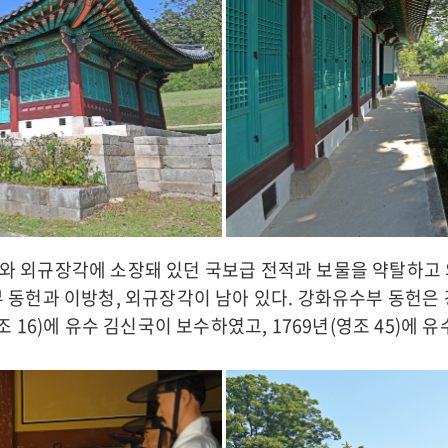
와 외규장각에 소장돼 있던 국보급 전적과 보물을 약탈하고
부 동헌과 이방청, 외규장각이 남아 있다. 강화유수부 동헌은
조 16)에 유수 김신국이 보수하였고, 1769년(영조 45)에