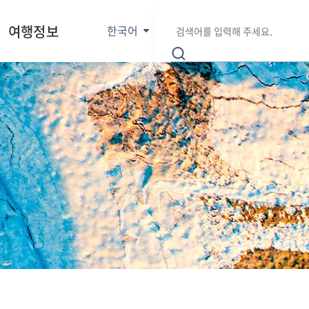
E
통
검
n
여행정보
한국어
합
색
g
검
어
l
색
입
i
력
s
h
日
本
語
中
文