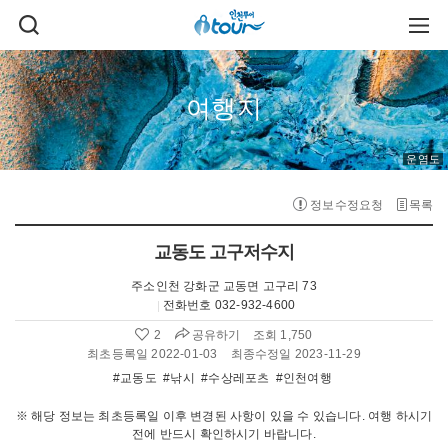
주메뉴 바로가기
본문 바로가기
검
주
색
메
열
뉴
기
열
기
여행지
운염도
정보수정요청
목록
교동도 고구저수지
주소
인천 강화군 교동면 고구리 73
전화번호
032-932-4600
공유하기
2
조회 1,750
좋
아
최초등록일 2022-01-03
최종수정일 2023-11-29
요
#교동도
#낚시
#수상레포츠
#인천여행
수
:
※ 해당 정보는 최초등록일 이후 변경된 사항이 있을 수 있습니다. 여행 하시기
전에 반드시 확인하시기 바랍니다.