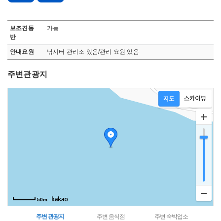
무장애 관관정보로 장애인 주차시설, 접근로, 휠체어, 출입통로, 엘리베이터, 화장실, 관람석, 기타정보, 점자 블록, 보조견 동반가능, 안내요원, 오디오가이드 정보 안내
보조견동
가능
반
안내요원
낚시터 관리소 있음/관리 요원 있음
주변관광지
지도영역
50m
주변 관광지
주변 음식점
주변 숙박업소