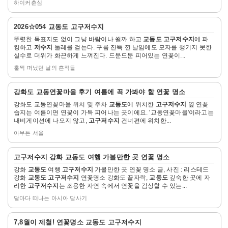
하이커춘심
자
2026☆054
교동도 고구저수지
세
뚜렷한 목표지도 없이 그냥 바람이나 쐴까 하고
교동도 고구저수지
에 파
히
킹하고
저수지
둘레를 걷는다. 구름 잔뜩 낀 날임에도 모자를 챙기지 못한
보
실수로 더위가 화끈하게 느껴진다. 드문드문 피어있는 연꽃이...
기
훌쩍 떠났던 날의 흔적들
자
강화도 교동연꽃마을 후기 여름에 꼭 가봐야 할 연꽃 명소
세
강화도 교동연꽃마을 위치 및 주차
교동도
에 위치한
고구저수지
옆 연꽃
히
습지는 여름이면 연꽃이 가득 피어나는 곳이에요. '교동연꽃마을'이라고는
보
내비게이션에 나오지 않고,
고구저수지
건너편에 위치한...
기
아무튼 서울
자
고구저수지
강화
교동도
여행 가볼만한 곳 연꽃 명소
세
강화
교동도
여행
고구저수지
가볼만한 곳 연꽃 명소 글, 사진 : 리스테드
히
강화
교동도 고구저수지
연꽃명소 강화도 끝자락,
교동도
깊숙한 곳에 자
보
리한
고구저수지
는 조용한 자연 속에서 연꽃을 감상할 수 있는...
기
달마다 떠나는 아시아 답사기
자
7,8월이 제철! 연꽃명소
교동도 고구저수지
세