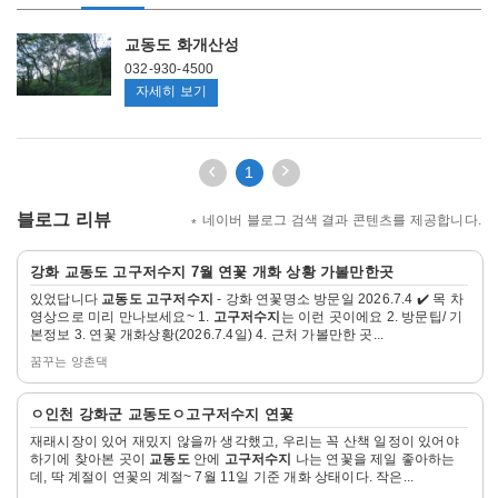
주
교동도 화개산성
변
관
032-930-4500
광
교
자세히 보기
지
동
도
화
이
다
1
전
음
개
3
3
블로그 리뷰
산
네이버 블로그 검색 결과 콘텐츠를 제공합니다.
페
페
성
이
이
자
지
지
강화
교동도 고구저수지
7월 연꽃 개화 상황 가볼만한곳
세
이
이
있었답니다
교동도 고구저수지
- 강화 연꽃명소 방문일 2026.7.4 ✔️ 목 차
히
동
동
영상으로 미리 만나보세요~ 1.
고구저수지
는 이런 곳이에요 2. 방문팁/ 기
보
본정보 3. 연꽃 개화상황(2026.7.4일) 4. 근처 가볼만한 곳...
기
꿈꾸는 양촌댁
자
ㅇ인천 강화군
교동도
ㅇ
고구저수지
연꽃
세
재래시장이 있어 재밌지 않을까 생각했고, 우리는 꼭 산책 일정이 있어야
히
하기에 찾아본 곳이
교동도
안에
고구저수지
나는 연꽃을 제일 좋아하는
보
데, 딱 계절이 연꽃의 계절~ 7월 11일 기준 개화 상태이다. 작은...
기