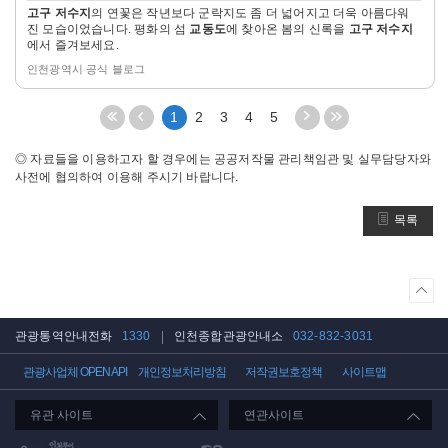
고구 저수지
의 연꽃은 작년보다 군락지도 좀 더 넓어지고 더욱 아름다워
히
진 모습이었습니다. 평화의 섬
교동도
에 찾아온 봄의 신록을
고구 저수지
보
에서 즐겨보세요.
기
인천광역시 공식 블로그
처
이
다
끝
1
2
3
4
5
음
전
음
페
페
5
5
이
◎ 자료들을 이용하고자 할 경우에는 공공저작물 관리책임관 및 실무담당자와
이
페
페
지
사전에 협의하여 이용해 주시기 바랍니다.
지
이
이
로
로
지
지
이
목록
이
이
이
동
동
동
동
상
단
으
관광통역안내전화
1330
인천종합관광안내소
032-832-3031
로
이
관광사업체 OPEN API
개인정보처리방침
저작권보호정책
사이트맵
동
유관 사이트
연관사이트
인천관광공사