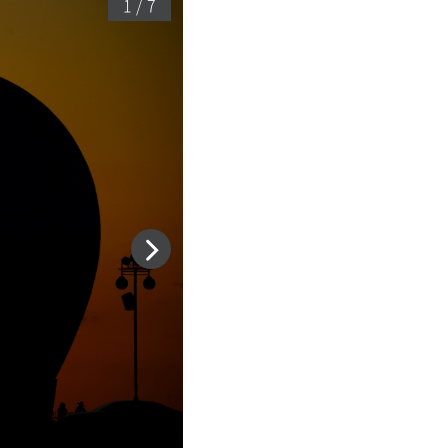
1 / 7
다
음
슬
라
이
드
이
동