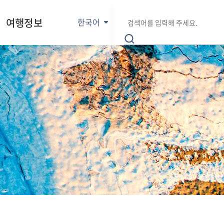
E
통
검
n
여행정보
한국어
합
색
g
검
어
l
색
입
i
력
s
h
日
本
語
中
文