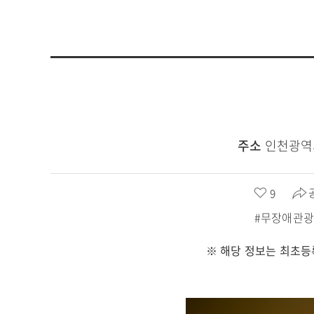
주소
인천광역
좋
9
아
#무장애관
요
수
※ 해당 정보는 최초등
: