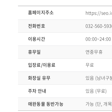
이용정보로 홈페이지주소, 전화번호, 이용시간, 휴무일, 입장료/이용료, 화장실 유무, 주차 안내, 애완동물 동반가능 정보안내
홈페이지주소
https://seo.
전화번호
032-560-593
이용시간
00:00~24:00
휴무일
연중무휴
입장료/이용료
무료
화장실 유무
있음 (남녀구분
주차 안내
있음 (무료)
애완동물 동반가능
가능 (단, 개