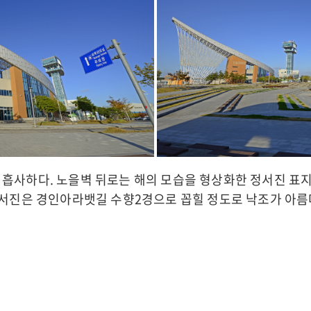
 흡사하다. 노을벽 뒤로는 해의 모습을 형상화한 정서진 표지
 정서진은 경인아라뱃길 수향2경으로 꼽힐 정도로 낙조가 아름