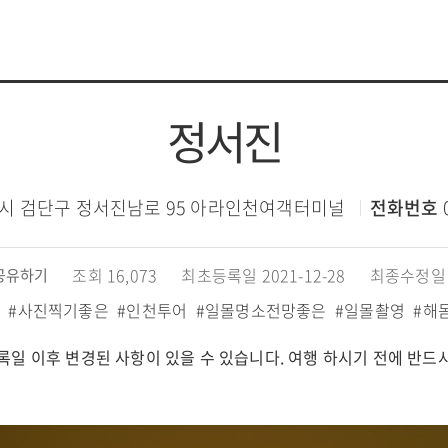
정서진
시 검단구 정서진남로 95 아라인천여객터미널
전화번호
조회 16,073
최초등록일 2021-12-28
최종수정일 2
공유하기
광
#사진찍기좋은
#인천투어
#일몰명소전망좋은
#일몰촬영
#해
록일 이후 변경된 사항이 있을 수 있습니다. 여행 하시기 전에 반드