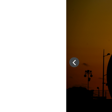
이
전
슬
라
이
드
이
동