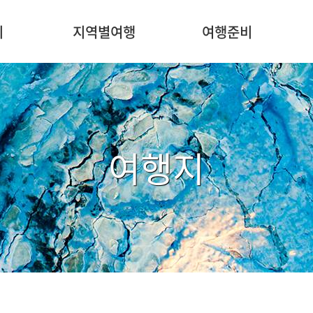
주
메
지
지역별여행
여행준비
뉴
여행지