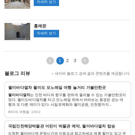
개
자세히 보기
항
장
거
홍예문
리
홍
자세히 보기
예
문
이
다
1
2
3
전
음
3
3
블로그 리뷰
네이버 블로그 검색 결과 콘텐츠를 제공합니다.
페
페
이
이
자
지
지
월미바다열차
월미도 모노레일 여행 놀거리 가볼만한곳
세
이
이
월미바다열차
는 인천 바다와 항구를 편하게 둘러볼 수 있는 가볼만한곳이
히
동
동
었다. 월미도바다열차를 타고 모노레일 위에서 바라보는 풍경은 걷는 여
보
행과 또 다른 재미가 있다. 사일로벽화와 월미공원, 인천항까지...
기
찌미의 여행을 그리다
자
국립인천해양박물관 어린이 박물관 예약,
월미바다열차
탑승
세
도착한 월미바다역 운영시간과 이용요금 참고하세요 제휴 할인도 있고 무
히