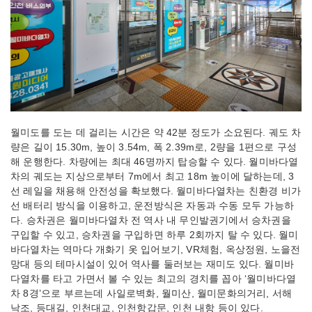
월미도를 도는 데 걸리는 시간은 약 42분 정도가 소요된다. 궤도 차
량은 길이 15.30m, 높이 3.54m, 폭 2.39m로, 2량을 1편으로 구성
해 운행한다. 차량에는 최대 46명까지 탑승할 수 있다. 월미바다열
차의 궤도는 지상으로부터 7m에서 최고 18m 높이에 달하는데, 3
선 레일을 채용해 안전성을 확보했다. 월미바다열차는 친환경 비가
선 배터리 방식을 이용하고, 운전방식은 자동과 수동 모두 가능하
다. 승차권은 월미바다열차 전 역사 내 무인발권기에서 승차권을
구입할 수 있고, 승차권을 구입하면 하루 2회까지 탈 수 있다. 월미
바다열차는 역마다 개화기 옷 입어보기, VR체험, 옥상정원, 노을전
망대 등의 테마시설이 있어 역사를 둘러보는 재미도 있다. 월미바
다열차를 타고 가면서 볼 수 있는 최고의 경치를 꼽아 ‘월미바다열
차 8경’으로 부르는데 사일로벽화, 월미산, 월미문화의거리, 서해
낙조, 등대길, 인천대교, 인천항갑문, 인천 내항 등이 있다.