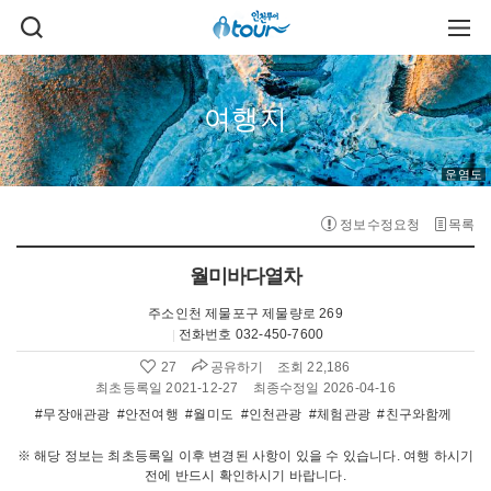
주메뉴 바로가기
본문 바로가기
검
주
색
메
열
뉴
기
열
기
여행지
운염도
정보수정요청
목록
월미바다열차
주소
인천 제물포구 제물량로 269
전화번호
032-450-7600
공유하기
27
조회 22,186
좋
아
최초등록일 2021-12-27
최종수정일 2026-04-16
요
#무장애관광
#안전여행
#월미도
#인천관광
#체험관광
#친구와함께
수
:
※ 해당 정보는 최초등록일 이후 변경된 사항이 있을 수 있습니다. 여행 하시기
전에 반드시 확인하시기 바랍니다.