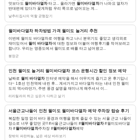
엇보다도
월미바다열차
타고... 올라가면
월미바다열차
가 나와요 열차가
보
반대편에 있다가 꽃게처럼 우리 쪽으로 넘어오는 게...
기
날추리집사의 역할 균형잡기
자
월미바다열차
하차방법 가격 월미도 놀거리 추천
세
이번에 월미도 바다열차로 여행을 하고 나니 분위기도 좋았고 생각외로
히
재미있어서
월미 바다열차
에 대한 정보와 더불어 여행후기를 적어보려고
보
합니다. 우리는 영종도에서 월미도로 배를 타고 넘어왔고...
기
붕장군
자
인천 월미도 놀거리
월미바다열차
코스 운행시간 할인 정보 예약
세
날짜로
월미 바다열차
인터넷 예약을 해서 야무지게 즐기고 온 후기입니
히
다~ 1호선 인천역에 내린 후... 계셔가지고 바다열차 타는 내내 인천 월미
보
도의 역사라던가, 주변 풍경 설명을 재미나게 해주셔서 이...
기
리리릴라의 하고 싶은거 다하고 살기
자
서울근교나들이 인천 월미도
월미바다열차
예약 주차장 탑승 후기
세
복잡한 일정 없이 바다 풍경과 여행을 함께 즐길 수 있는 서울 근교 나들이
히
장소로 너무 좋았던 곳!! #서울근교나들이 #
월미바다열차
#월미도바다열
보
차 #
월미바다열차
주차장 #
월미바다열차
예약
기
창밖의 파란하늘, 넓은 세상 바라보기