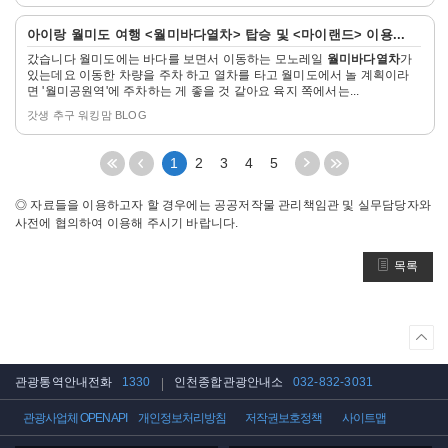
자
아이랑 월미도 여행 <
월미바다열차
> 탑승 및 <마이랜드> 이용...
세
갔습니다 월미도에는 바다를 보면서 이동하는 모노레일
월미바다열차
가
히
있는데요 이동한 차량을 주차 하고 열차를 타고 월미도에서 놀 계획이라
보
면 '월미공원역'에 주차하는 게 좋을 것 같아요 육지 쪽에서는...
기
갓생 추구 워킹맘 BLOG
처
이
다
끝
1
2
3
4
5
음
전
음
페
페
5
5
이
◎ 자료들을 이용하고자 할 경우에는 공공저작물 관리책임관 및 실무담당자와
이
페
페
지
사전에 협의하여 이용해 주시기 바랍니다.
지
이
이
로
로
지
지
이
목록
이
이
이
동
동
동
동
상
단
으
관광통역안내전화
1330
인천종합관광안내소
032-832-3031
로
이
관광사업체 OPEN API
개인정보처리방침
저작권보호정책
사이트맵
동