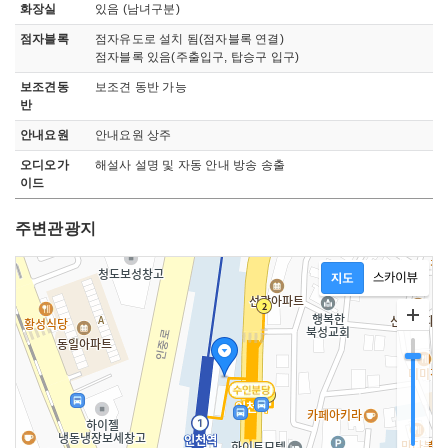
화장실
있음 (남녀구분)
점자블록
점자유도로 설치 됨(점자블록 연결)
점자블록 있음(주출입구, 탑승구 입구)
보조견동
보조견 동반 가능
반
안내요원
안내요원 상주
오디오가
해설사 설명 및 자동 안내 방송 송출
이드
주변관광지
지도영역