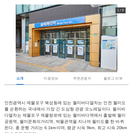
1 / 8
소개
이용정보
주변관광지
블로그 리뷰
관
인천광역시 제물포구 북성동에 있는 월미바다열차는 인천 월미도
광
를 순환하는 국내에서 가장 긴 도심형 관광 모노레일이다. 월미바
지
소
다열차는 제물포구 제물량로에 있는 월미바다역에서 출발해 월미
개
공원역, 월미문화의거리역, 박물관역을 지나며 월미도를 한 바퀴
돈다. 총 운행 거리는 6.1km이며, 평균 시속 9km, 최고 시속 20km