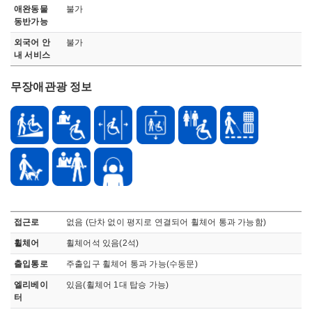
애완동물
불가
동반가능
외국어 안
불가
내 서비스
무장애관광 정보
무장애 관관정보로 장애인 주차시설, 접근로, 휠체어, 출입통로, 엘리베이터, 화장실, 관람석, 기타정보, 점자 블록, 보조견 동반가능, 안내요원, 오디오가이드 정보 안내
접근로
없음 (단차 없이 평지로 연결되어 휠체어 통과 가능함)
휠체어
휠체어석 있음(2석)
출입통로
주출입구 휠체어 통과 가능(수동문)
엘리베이
있음(휠체어 1대 탑승 가능)
터