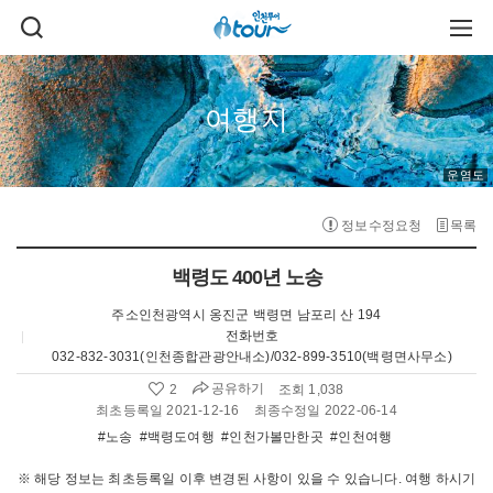
주메뉴 바로가기
본문 바로가기
검
주
색
메
열
뉴
기
열
기
여행지
운염도
정보수정요청
목록
백령도 400년 노송
주소
인천광역시 옹진군 백령면 남포리 산 194
전화번호
032-832-3031(인천종합관광안내소)/032-899-3510(백령면사무소)
공유하기
2
조회 1,038
좋
아
최초등록일 2021-12-16
최종수정일 2022-06-14
요
#노송
#백령도여행
#인천가볼만한곳
#인천여행
수
:
※ 해당 정보는 최초등록일 이후 변경된 사항이 있을 수 있습니다. 여행 하시기