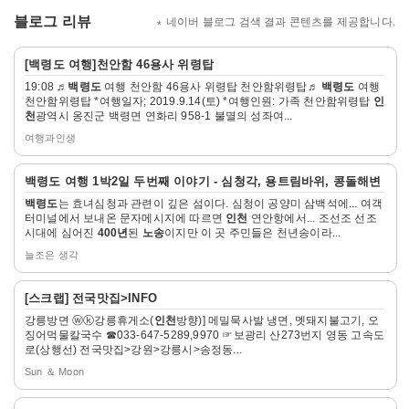
습
3
3
블로그 리뷰
림
네이버 블로그 검색 결과 콘텐츠를 제공합니다.
곡
페
페
바
이
이
구
자
지
지
위
[
백령도
여행]천안함 46용사 위령탑
조
세
이
이
19:08 ♬
백령도
여행 천안함 46용사 위령탑 천안함위령탑♬
백령도
여행
히
동
동
천안함위령탑 *여행일자; 2019.9.14(토) *여행인원: 가족 천안함위령탑
인
보
천
광역시 옹진군 백령면 연화리 958-1 불멸의 성좌여...
기
여행과인생
자
백령도
여행 1박2일 두번째 이야기 - 심청각, 용트림바위, 콩돌해변
세
백령도
는 효녀심청과 관련이 깊은 섬이다. 심청이 공양미 삼백석에... 여객
히
터미널에서 보내온 문자메시지에 따르면
인천
연안항에서... 조선조 선조
보
시대에 심어진
400년
된
노송
이지만 이 곳 주민들은 천년송이라...
기
늘조은 생각
자
[스크랩] 전국맛집>INFO
세
강릉방면 ⓦⓚ강릉휴게소(
인천
방향)] 메밀묵사발 냉면, 멧돼지불고기, 오
히
징어먹물칼국수 ☎033-647-5289,9970 ☞보광리 산273번지 영동 고속도
보
로(상행선) 전국맛집>강원>강릉시>송정동...
기
Sun ＆ Moon
자