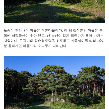
노송이 뿌리내린 마을은 장촌마을이다. 장 씨 집성촌인 마을은 북
쪽에 석장골산이 솟아 있고, 산 능선이 길게 해안까지 뻗어 나가는
지형이다. 큰길가의 장촌경로당을 뒤로하고 산등성이를 따라 10여
분 올라가면 아름드리 소나무가 나타난다.