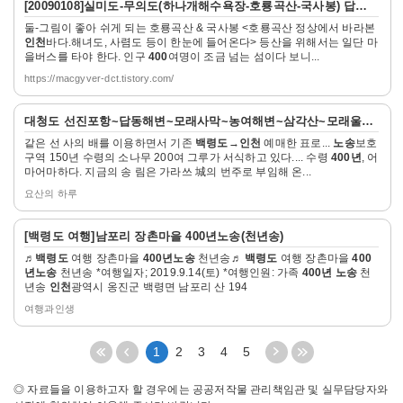
[20090108]실미도-무의도(하나개해수욕장-호룡곡산-국사봉) 답사여행 -....
세
둘-그림이 좋아 쉬게 되는 호룡곡산 & 국사봉 <호룡곡산 정상에서 바라본
히
인천
바다.해녀도, 사렴도 등이 한눈에 들어온다> 등산을 위해서는 일단 마
보
을버스를 타야 한다. 인구
400
여명이 조금 넘는 섬이다 보니...
기
https://macgyver-dct.tistory.com/
자
대청도 선진포항~답동해변~모래사막~농여해변~삼각산~모래울동~광....
세
같은 선 사의 배를 이용하면서 기존
백령도
→
인천
예매한 표로...
노송
보호
히
구역 150년 수령의 소나무 200여 그루가 서식하고 있다.... 수령
400년
, 어
보
마어마하다. 지금의 송 림은 가라쓰 城의 번주로 부임해 온...
기
요산의 하루
자
[
백령도
여행]남포리 장촌마을
400년노송
(천년송)
세
♬
백령도
여행 장촌마을
400년노송
천년송♬
백령도
여행 장촌마을
400
히
년노송
천년송 *여행일자; 2019.9.14(토) *여행인원: 가족
400년 노송
천
보
년송
인천
광역시 옹진군 백령면 남포리 산 194
기
여행과인생
처
이
다
끝
1
2
3
4
5
음
전
음
페
페
5
5
이
◎ 자료들을 이용하고자 할 경우에는 공공저작물 관리책임관 및 실무담당자와
이
페
페
지