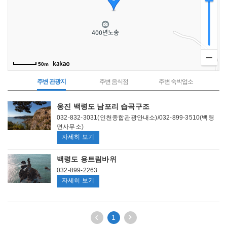
50m
주변 관광지
주변 음식점
주변 숙박업소
주
옹진 백령도 남포리 습곡구조
변
관
032-832-3031(인천종합관광안내소)/032-899-3510(백령
광
면사무소)
지
옹
자세히 보기
진
백령도 용트림바위
백
032-899-2263
령
백
자세히 보기
도
령
남
도
포
용
이
다
1
리
전
음
트