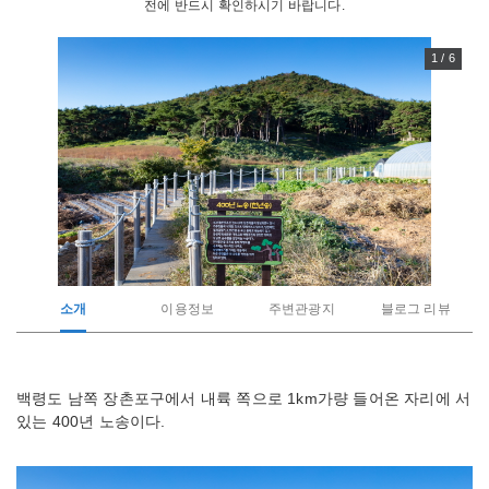
전에 반드시 확인하시기 바랍니다.
1 / 6
소개
이용정보
주변관광지
블로그 리뷰
관
백령도 남쪽 장촌포구에서 내륙 쪽으로 1km가량 들어온 자리에 서
광
있는 400년 노송이다.
지
소
개