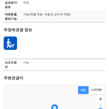
입장료/이
무료
용료
애완동물
가능(목줄 착용, 대형견 입마개 착용)
동반가능
무장애관광 정보
무장애 관관정보로 장애인 주차시설, 접근로, 휠체어, 출입통로, 엘리베이터, 화장실, 관람석, 기타정보, 점자 블록, 보조견 동반가능, 안내요원, 오디오가이드 정보 안내
보조견동
가능
반
주변관광지
지도영역