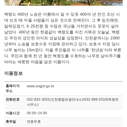
백령도 400년 노송은 이름에서 알 수 있듯 400여 년 전인 조선 시
대 선조 때 마을 사람들이 심은 것으로 전해진다. 그 후 임진왜란,
일제강점기, 6·25전쟁 등 수많은 국난을 거치면서도 꿋꿋이 살아
남았다. 400년 동안 한결같이 백령도를 지킨 거목은 오늘날, 백령
도 주민의 강인한 의지와 성실성을 상징한다. 인천광역시는 2000
년부터 노송을 보호수로 지정해 관리하고 있다. 보호수 지정 당시
나무 높이는 15m였다. 마을 주민들은 이 나무를 ‘천년송’이라 부른
다. 주민과 함께 천 년 동안 백령도를 수호하는 나무로 남아주기를
바라는 애틋한 마음을 담은 이름이다.
이용정보
이용정보
홈페이지
www.ongjin.go.kr
주소
전화번호
032-832-3031(인천종합관광안내소)/032-899-3510(백령면
사무소)
이용시간
00:00~24:00
휴무일
연중무휴