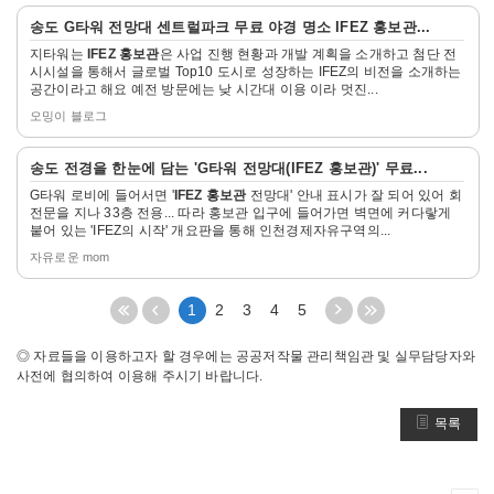
자
송도 G타워 전망대 센트럴파크 무료 야경 명소
IFEZ 홍보관
...
세
지타워는
IFEZ 홍보관
은 사업 진행 현황과 개발 계획을 소개하고 첨단 전
히
시시설을 통해서 글로벌 Top10 도시로 성장하는 IFEZ의 비전을 소개하는
보
공간이라고 해요 예전 방문에는 낮 시간대 이용 이라 멋진...
기
오밍이 블로그
자
송도 전경을 한눈에 담는 'G타워 전망대(
IFEZ 홍보관
)' 무료...
세
G타워 로비에 들어서면 '
IFEZ 홍보관
전망대' 안내 표시가 잘 되어 있어 회
히
전문을 지나 33층 전용... 따라 홍보관 입구에 들어가면 벽면에 커다랗게
보
붙어 있는 'IFEZ의 시작' 개요판을 통해 인천경제자유구역의...
기
자유로운 mom
처
이
다
끝
1
2
3
4
5
음
전
음
페
페
5
5
이
◎ 자료들을 이용하고자 할 경우에는 공공저작물 관리책임관 및 실무담당자와
이
페
페
지
사전에 협의하여 이용해 주시기 바랍니다.
지
이
이
로
로
지
지
이
목록
이
이
이
동
동
동
동