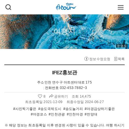
주메뉴 바로가기
본문 바로가기
검
주
색
메
열
뉴
기
열
기
여행지
운염도
정보수정요청
목록
IFEZ홍보관
주소
인천 연수구 아트센터대로 175
전화번호
032-453-7882~3
공유하기
8
조회 14,475
좋
아
최초등록일 2021-12-09
최종수정일 2024-06-27
요
#사진찍기좋은
#송도국제도시
#송도놀거리
#야경감상하기좋은
수
#야경코스
#인천관광
#인천야경
#전망대
:
※ 해당 정보는 최초등록일 이후 변경된 사항이 있을 수 있습니다. 여행 하시기