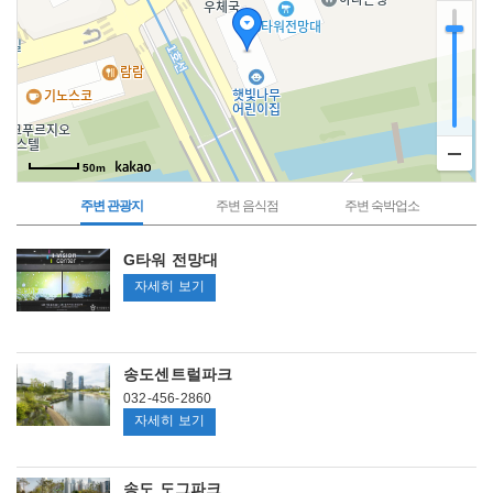
50m
주변 관광지
주변 음식점
주변 숙박업소
주
G타워 전망대
변
관
G
자세히 보기
광
지
타
워
전
송도센트럴파크
망
032-456-2860
대
송
자세히 보기
도
센
송도 도그파크