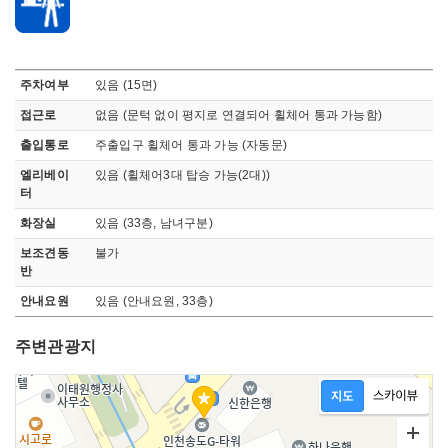
무장애 관관정보로 장애인 주차시설, 접근로, 휠체어, 출입통로, 엘리베이터, 화장실, 관람석, 기타정보, 점자 블록, 보조견 동반가능, 안내요원, 오디오가이드 정보 안내
주차여부
있음 (15면)
접근로
없음 (문턱 없이 평지로 연결되어 휠체어 통과 가능함)
출입통로
주출입구 휠체어 통과 가능 (자동문)
엘리베이
있음 (휠체어3대 탑승 가능(2대))
터
화장실
있음 (33층, 남녀구분)
보조견동
불가
반
안내요원
있음 (안내요원, 33층)
주변관광지
지도영역