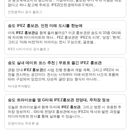
천 송도국제도시의 명소하면... 가능하지만, 홍보관 추가 주차 지원은 따로
보
없다고 하니 참고해 주세요. IFEZ(인천경제자유구역)의...
기
인천광역시 공식 블로그
자
송도
IFEZ 홍보관
, 인천 미래 도시를 한눈에
세
이제
IFEZ 홍보관
을 함께 둘러볼까요? 이곳 홍보관은 송도의 33층 G타워
히
에 자리해 미디어아트와 역사... FEZ 홍보관은 ‘IFEZ의 시작', '성장', '현재',
보
그리고 '미래 비전'까지 이어지는 전시 구성으로, 글로벌...
기
IFEZ 시티가이드 공식블로그
자
송도 실내 데이트 코스 추천｜무료로 즐긴
IFEZ 홍보관
세
관람 안내
IFEZ 홍보관
은 사업 진행 현황과 개발 계획, 그리고 IFEZ의 비
히
전을 전시하는 공간이다. 전시는 시작부터 미래 비전까지 시간의 흐름에
보
따라 구성되어 있었으며, 단순히 글만 읽는 형식이 아니라...
기
마녀공주여행단
자
송도 트라이보울 옆 G타워
IFEZ홍보관
전망대, 주차장 정보
세
오늘은 트라이보울과 함께 G-타워
IFEZ 홍보관
, 그리고 방문 시 유용한 주
히
차장 정보까지... G타워 전망대 홍보관에서는 IFEZ의 역사와 발전 과정을
보
미디어아트와 전시를 통해 살펴볼 수 있습니다....
기
인생이라는 푸르른 숲