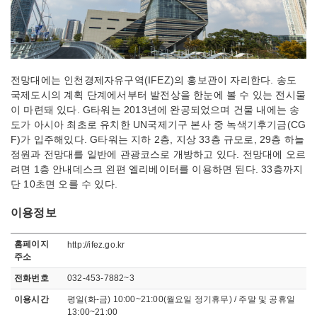
전망대에는 인천경제자유구역(IFEZ)의 홍보관이 자리한다. 송도
국제도시의 계획 단계에서부터 발전상을 한눈에 볼 수 있는 전시물
이 마련돼 있다. G타워는 2013년에 완공되었으며 건물 내에는 송
도가 아시아 최초로 유치한 UN국제기구 본사 중 녹색기후기금(CG
F)가 입주해있다. G타워는 지하 2층, 지상 33층 규모로, 29층 하늘
정원과 전망대를 일반에 관광코스로 개방하고 있다. 전망대에 오르
려면 1층 안내데스크 왼편 엘리베이터를 이용하면 된다. 33층까지
단 10초면 오를 수 있다.
이용정보
이용정보
홈페이지
http://ifez.go.kr
주소
전화번호
032-453-7882~3
이용시간
평일(화-금) 10:00~21:00(월요일 정기휴무) / 주말 및 공휴일
13:00~21:00