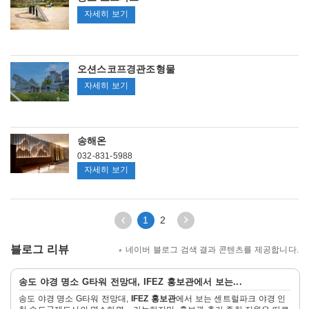
트
송
자세히 보기
럴
도
파
도
크
그
오션스코프경관조형물
파
오
자세히 보기
크
션
스
코
송해온
프
032-831-5988
경
송
자세히 보기
관
해
조
온
형
이
다
1
2
물
전
음
3
3
블로그 리뷰
네이버 블로그 검색 결과 콘텐츠를 제공합니다.
페
페
이
이
자
지
지
송도 야경 명소 G타워 전망대,
IFEZ 홍보관
에서 보는...
세
이
이
송도 야경 명소 G타워 전망대,
IFEZ 홍보관
에서 보는 센트럴파크 야경 인
히
동
동