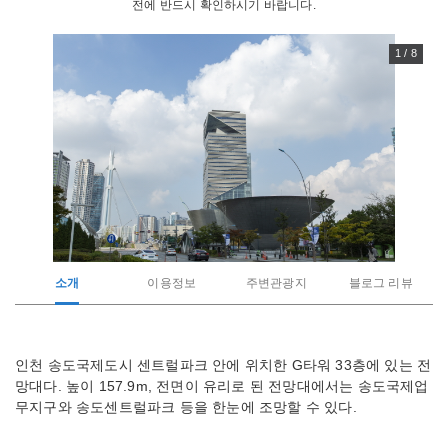
전에 반드시 확인하시기 바랍니다.
1 / 8
소개
이용정보
주변관광지
블로그 리뷰
관
인천 송도국제도시 센트럴파크 안에 위치한 G타워 33층에 있는 전
광
망대다. 높이 157.9m, 전면이 유리로 된 전망대에서는 송도국제업
지
소
무지구와 송도센트럴파크 등을 한눈에 조망할 수 있다.
개