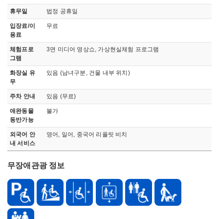
휴무일
법정 공휴일
입장료/이
무료
용료
체험프로
3면 미디어 영상쇼, 가상현실체험 프로그램
그램
화장실 유
있음 (남녀구분, 건물 내부 위치)
무
주차 안내
있음 (무료)
애완동물
불가
동반가능
외국어 안
영어, 일어, 중국어 리플릿 비치
내 서비스
무장애관광 정보