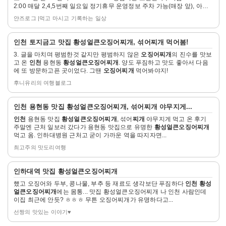
2:00 매달 2,4,5번째 일요일 정기휴무 운영정보 주차 가능(매장 앞), 아기
기
의자...
얀즈로그 |먹고 마시고 기록하는 일상
자
인천
토지금고 맛집
황성얼큰오징어찌개
, 섞어
찌개
먹어봄!
세
3. 글을 마치며 평범한것 같지만 평범하지 않은
오징어찌개
의 진수를 맛보
히
고 온
인천
용현동
황성얼큰오징어찌개
. 양도 푸짐하고 맛도 좋아서 다음
보
에 또 방문하고픈 곳이었다. 그땐
오징어찌개
먹어봐야지!
기
후니유리의 여행블로그
자
인천
용현동 맛집
황성얼큰오징어찌개
, 섞어
찌개
야무지게...
세
인천
용현동 맛집
황성얼큰오징어찌개
, 섞어
찌개
야무지게 먹고 온 후기
히
주말엔 근처 일보러 갔다가 용현동 맛집으로 유명한
황성얼큰오징어찌개
보
먹고 옴. 인하대병원 근처고 굳이 가까운 역을 따지자면...
기
최고주의 맛도리여행
자
인하대역 맛집
황성얼큰오징어찌개
세
했고 오징어와 두부, 콩나물, 부추 등 재료도 생각보단 푸짐하다
인천 황성
히
얼큰오징어찌개
에는 몸통... 맛집 황성얼큰오징어찌개 나 인천 사람인데
보
이집 최근에 안듯? ㅎㅎㅎ 무튼 오징어찌개가 유명하다고...
기
선짱의 맛있는 이야기♥