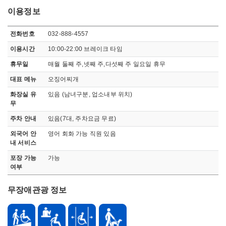
이용정보
이용정보
전화번호
032-888-4557
이용시간
10:00-22:00 브레이크 타임
휴무일
매월 둘째 주,넷째 주,다섯째 주 일요일 휴무
대표 메뉴
오징어찌개
화장실 유
있음 (남녀구분, 업소내부 위치)
무
주차 안내
있음(7대, 주차요금 무료)
외국어 안
영어 회화 가능 직원 있음
내 서비스
포장 가능
가능
여부
무장애관광 정보