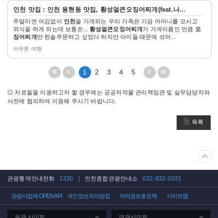
자
인천
맛집 :
인천
용현동 맛집,
황성얼큰오징어찌개
(feat.나...
세
주말이면 어김없이
인천
을 가게되는 우리 가족은 가끔 어머니를 모시고
히
외식을 하게 되는데 보통은...
황성얼큰오징어찌개
가 가게이름인 만큼
오
보
징어찌개
만 한솥주문하고 싶었다 하지만 아이들 때문에 섞어...
기
아무튼 여행
처
이
다
끝
1
2
3
4
5
음
전
음
페
페
5
5
이
◎ 자료들을 이용하고자 할 경우에는 공공저작물 관리책임관 및 실무담당자와
이
페
페
지
사전에 협의하여 이용해 주시기 바랍니다.
지
이
이
로
로
지
지
이
목록
이
이
이
동
동
동
동
상
단
으
관광통역안내전화
1330
인천종합관광안내소
032-832-3031
로
이
관광사업체 OPEN API
개인정보처리방침
저작권보호정책
사이트맵
동
유관 사이트
연관사이트