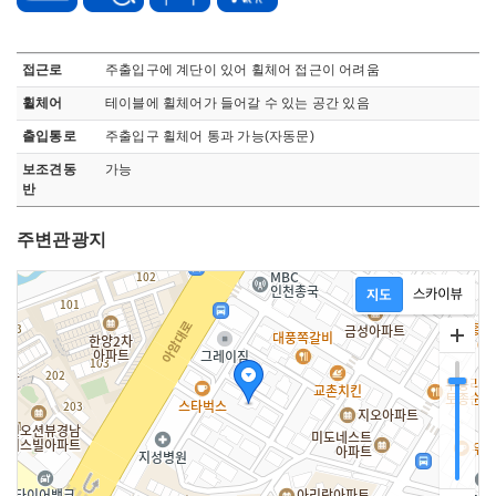
무장애 관관정보로 장애인 주차시설, 접근로, 휠체어, 출입통로, 엘리베이터, 화장실, 관람석, 기타정보, 점자 블록, 보조견 동반가능, 안내요원, 오디오가이드 정보 안내
접근로
주출입구에 계단이 있어 휠체어 접근이 어려움
휠체어
테이블에 휠체어가 들어갈 수 있는 공간 있음
출입통로
주출입구 휠체어 통과 가능(자동문)
보조견동
가능
반
주변관광지
지도영역