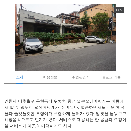
1 / 5
소개
이용정보
주변관광지
블로그 리뷰
관
인천시 미추홀구 용현동에 위치한 황성 얼큰오징어찌개는 이름에
광
서 알 수 있듯이 오징어찌개가 주 메뉴다. 얼큰하면서도 시원한 국
지
소
물과 쫄깃쫄깃한 오징어가 푸짐하게 들어가 있다. 입맛을 돋워주고
개
해장음식으로도 인기가 있다. 서비스로 제공하는 한 웅큼과 오징어
알 서비스가 이곳의 매력이기도 하다.