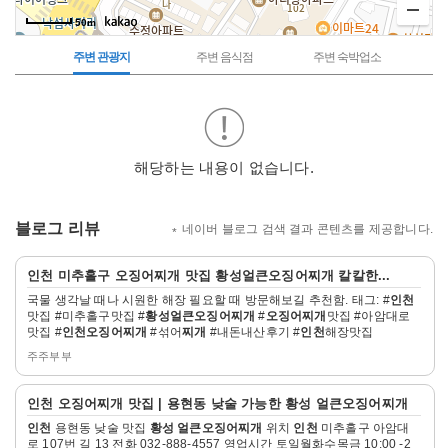
50m
주변 관광지
주변 음식점
주변 숙박업소
주
변
관
광
지
해당하는 내용이 없습니다.
블로그 리뷰
네이버 블로그 검색 결과 콘텐츠를 제공합니다.
자
인천
미추홀구
오징어찌개
맛집
황성얼큰오징어찌개
칼칼한...
세
국물 생각날 때나 시원한 해장 필요할 때 방문해보길 추천함. 태그: #
인천
히
맛집 #미추홀구맛집 #
황성얼큰오징어찌개
#
오징어찌개
맛집 #아암대로
보
맛집 #
인천
오징어찌개
#섞어
찌개
#내돈내산후기 #
인천
해장맛집
기
주주부부
자
인천
오징어찌개
맛집 | 용현동 낮술 가능한
황성 얼큰오징어찌개
세
인천
용현동 낮술 맛집
황성 얼큰오징어찌개
위치
인천
미추홀구 아암대
히
로 107번 길 13 전화 032-888-4557 영업시간 토일월화수목금 10:00 -2
보