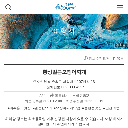
주메뉴 바로가기
본문 바로가기
검
주
색
메
열
뉴
기
열
기
여행지
운염도
정보수정요청
목록
황성얼큰오징어찌개
주소
인천 미추홀구 아암대로107번길 13
전화번호
032-888-4557
공유하기
1
조회 2,802
좋
아
최초등록일 2021-12-08
최종수정일 2023-01-09
요
#미추홀구맛집
#얼큰한요리
#오징어찌개맛집
#용현동맛집
#인천여행
수
:
※ 해당 정보는 최초등록일 이후 변경된 사항이 있을 수 있습니다. 여행 하시기
전에 반드시 확인하시기 바랍니다.