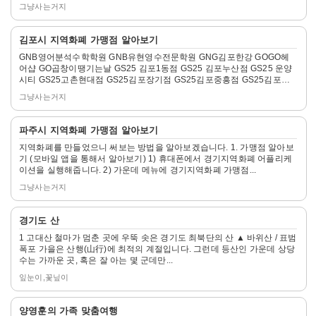
그냥사는거지
자
김포시 지역화폐 가맹점 알아보기
세
GNB영어분석수학학원 GNB유현영수전문학원 GNG김포한강 GOGO헤
히
어샵 GO곱창이땡기는날 GS25 김포1동점 GS25 김포누산점 GS25 운양
보
시티 GS25고촌현대점 GS25김포장기점 GS25김포중흥점 GS25김포프
기
라자점...
그냥사는거지
자
파주시 지역화폐 가맹점 알아보기
세
지역화폐를 만들었으니 써보는 방법을 알아보겠습니다. 1. 가맹점 알아보
히
기 (모바일 앱을 통해서 알아보기) 1) 휴대폰에서 경기지역화폐 어플리케
보
이션을 실행해줍니다. 2) 가운데 메뉴에 경기지역화폐 가맹점...
기
그냥사는거지
자
경기도 산
세
1 고대산 철마가 멈춘 곳에 우뚝 솟은 경기도 최북단의 산 ▲ 바위산 / 표범
히
폭포 가을은 산행(山行)에 최적의 계절입니다. 그런데 등산인 가운데 상당
보
수는 가까운 곳, 혹은 잘 아는 몇 군데만...
기
잎눈이,꽃닢이
자
양영훈의 가족 맞춤여행
세