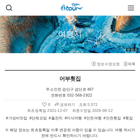
주메뉴 바로가기
본문 바로가기
검
주
색
메
열
뉴
기
열
기
여행지
운염도
정보수정요청
목록
어부횟집
주소
인천 검단구 검단로 467
전화번호
032-568-2922
공유하기
0
조회 5,572
좋
아
최초등록일 2021-12-07
최종수정일 2026-06-12
요
#가성비맛집
#단체모임
#돌잔치
#미식여행
#인천여행
#인천횟집
#횟집
수
:
※ 해당 정보는 최초등록일 이후 변경된 사항이 있을 수 있습니다. 여행 하시기
전에 반드시 확인하시기 바랍니다.