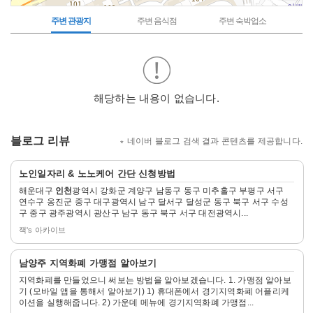
주변 관광지
주변 음식점
주변 숙박업소
주
변
관
광
지
해당하는 내용이 없습니다.
블로그 리뷰
네이버 블로그 검색 결과 콘텐츠를 제공합니다.
자
노인일자리 & 노노케어 간단 신청방법
세
해운대구
인천
광역시 강화군 계양구 남동구 동구 미추홀구 부평구 서구
히
연수구 옹진군 중구 대구광역시 남구 달서구 달성군 동구 북구 서구 수성
보
구 중구 광주광역시 광산구 남구 동구 북구 서구 대전광역시...
기
잭's 아카이브
자
남양주 지역화폐 가맹점 알아보기
세
지역화폐를 만들었으니 써보는 방법을 알아보겠습니다. 1. 가맹점 알아보
히
기 (모바일 앱을 통해서 알아보기) 1) 휴대폰에서 경기지역화폐 어플리케
보
이션을 실행해줍니다. 2) 가운데 메뉴에 경기지역화폐 가맹점...
기