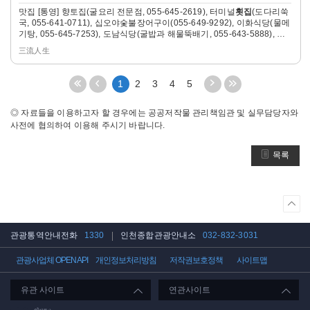
맛집 [통영] 향토집(굴요리 전문점, 055-645-2619), 터미널
횟집
(도다리쑥
히
국, 055-641-0711), 십오야숯불장어구이(055-649-9292), 이화식당(물메
보
기탕, 055-645-7253), 도남식당(굴밥과 해물뚝배기, 055-643-5888), 충
기
무식당...
三流人生
처
이
다
끝
1
2
3
4
5
음
전
음
페
페
5
5
이
◎ 자료들을 이용하고자 할 경우에는 공공저작물 관리책임관 및 실무담당자와
이
페
페
지
사전에 협의하여 이용해 주시기 바랍니다.
지
이
이
로
로
지
지
이
목록
이
이
이
동
동
동
동
상
단
으
관광통역안내전화
1330
인천종합관광안내소
032-832-3031
로
이
관광사업체 OPEN API
개인정보처리방침
저작권보호정책
사이트맵
동
유관 사이트
연관사이트
인천관광공사