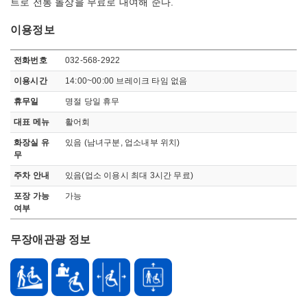
트로 전통 돌상을 무료로 대여해 준다.
이용정보
이용정보
전화번호
032-568-2922
이용시간
14:00~00:00 브레이크 타임 없음
휴무일
명절 당일 휴무
대표 메뉴
활어회
화장실 유
있음 (남녀구분, 업소내부 위치)
무
주차 안내
있음(업소 이용시 최대 3시간 무료)
포장 가능
가능
여부
무장애관광 정보