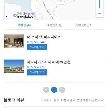
50m
주변 관광지
주변 음식점
주변 숙박업소
주
더 스파 앳 파라다이스
변
관
032-729-2440
광
더
자세히 보기
지
스
파
파라다이스시티 씨메르(인천)
앳
032-729-7700
파
파
자세히 보기
라
라
다
다
이
이
이
다
1
스
전
음
스
3
3
블로그 리뷰
시
네이버 블로그 검색 결과 콘텐츠를 제공합니다.
페
페
티
이
이