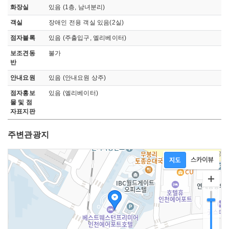
화장실
있음 (1층, 남녀분리)
객실
장애인 전용 객실 있음(2실)
점자블록
있음 (주출입구, 엘리베이터)
보조견동
불가
반
안내요원
있음 (안내요원 상주)
점자홍보
있음 (엘리베이터)
물 및 점
자표지판
주변관광지
지도영역