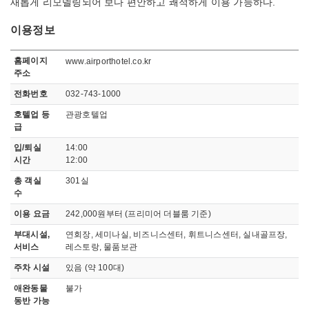
새롭게 리모델링되어 보다 편안하고 쾌적하게 이용 가능하다.
이용정보
이용정보
홈페이지
www.airporthotel.co.kr
주소
전화번호
032-743-1000
호텔업 등
관광호텔업
급
입/퇴실
14:00
시간
12:00
총 객실
301실
수
이용 요금
242,000원부터 (프리미어 더블룸 기준)
부대시설,
연회장, 세미나실, 비즈니스센터, 휘트니스센터, 실내골프장,
서비스
레스토랑, 물품보관
주차 시설
있음 (약 100대)
애완동물
불가
동반 가능