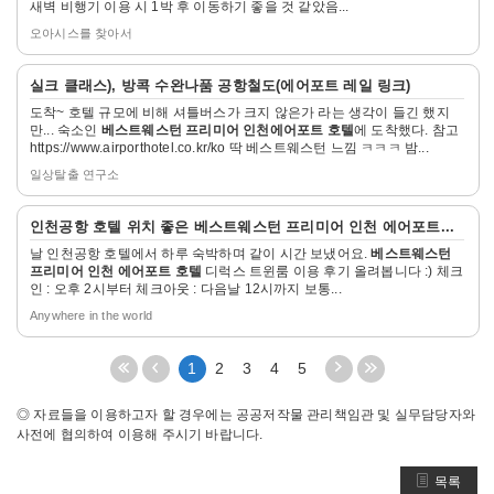
새벽 비행기 이용 시 1박 후 이동하기 좋을 것 같았음...
기
오아시스를 찾아서
자
실크 클래스), 방콕 수완나품 공항철도(
에어포트
레일 링크)
세
도착~ 호텔 규모에 비해 셔틀버스가 크지 않은가 라는 생각이 들긴 했지
히
만... 숙소인
베스트웨스턴 프리미어 인천에어포트 호텔
에 도착했다. 참고
보
https://www.airporthotel.co.kr/ko 딱 베스트웨스턴 느낌 ㅋㅋㅋ 밤...
기
일상탈출 연구소
자
인천
공항
호텔
위치 좋은
베스트웨스턴 프리미어 인천 에어포트
...
세
날 인천공항 호텔에서 하루 숙박하며 같이 시간 보냈어요.
베스트웨스턴
히
프리미어 인천 에어포트 호텔
디럭스 트윈룸 이용 후기 올려봅니다 :) 체크
보
인 : 오후 2시부터 체크아웃 : 다음날 12시까지 보통...
기
Anywhere in the world
처
이
다
끝
1
2
3
4
5
음
전
음
페
페
5
5
이
◎ 자료들을 이용하고자 할 경우에는 공공저작물 관리책임관 및 실무담당자와
이
페
페
지
사전에 협의하여 이용해 주시기 바랍니다.
지
이
이
로
로
지
지
이
목록
이
이
이
동