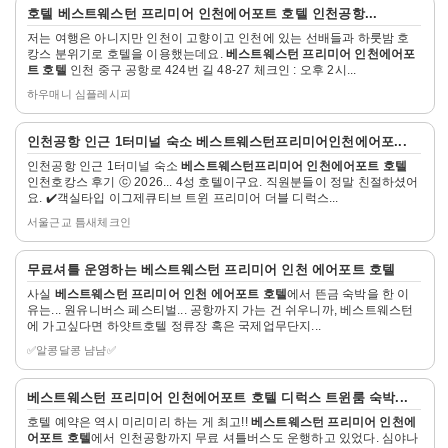
자
지
지
씨
호텔
베스트웨스턴 프리미어 인천에어포트 호텔
인천공항...
세
이
이
메
저는 여행은 아니지만 인천이 고향이고 인천에 있는 선배들과 하룻밤 호
히
동
동
캉스 분위기로 호텔을 이용했는데요.
베스트웨스턴 프리미어 인천에어포
보
르
트 호텔
인천 중구 공항로 424번 길 48-27 체크인 : 오후 2시...
기
(인
하우매니 심플레시피
천)
자
인천
공항 인근 1터미널 숙소
베스트웨스턴프리미어인천
에어포...
세
인천공항 인근 1터미널 숙소
베스트웨스턴프리미어 인천에어포트 호텔
히
인천호캉스 후기 ⓒ 2026... 4성 호텔이구요. 직원분들이 정말 친절하셨어
보
요. ✔️객실타입 이그제큐티브 트윈 프리미어 더블 디럭스...
기
서울근교 틈새체크인
자
무료셔틀 운영하는
베스트웨스턴 프리미어 인천 에어포트 호텔
세
사실
베스트웨스턴 프리미어 인천 에어포트 호텔
에서 뜬금 숙박을 한 이
히
유는... 원유니버스 페스티벌... 공항까지 가는 건 쉬우니까, 베스트웨스턴
보
에 가고싶다면 하얏트호텔 정류장 혹은 국제업무단지...
기
✅알콩달콩 냠냠✅
자
베스트웨스턴 프리미어 인천에어포트 호텔
디럭스 트윈룸 숙박...
세
호텔 예약은 역시 미리미리 하는 게 최고!!
베스트웨스턴 프리미어 인천에
히
어포트 호텔
에서 인천공항까지 무료 셔틀버스도 운행하고 있었다. 심야나
보