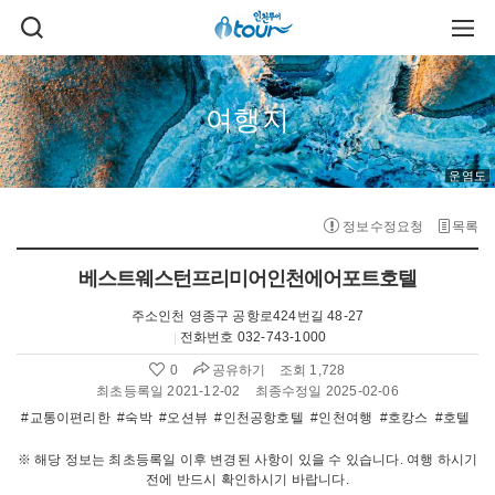
주메뉴 바로가기
본문 바로가기
검
주
색
메
열
뉴
기
열
기
여행지
운염도
정보수정요청
목록
베스트웨스턴프리미어인천에어포트호텔
주소
인천 영종구 공항로424번길 48-27
전화번호
032-743-1000
공유하기
0
조회 1,728
좋
아
최초등록일 2021-12-02
최종수정일 2025-02-06
요
#교통이편리한
#숙박
#오션뷰
#인천공항호텔
#인천여행
#호캉스
#호텔
수
:
※ 해당 정보는 최초등록일 이후 변경된 사항이 있을 수 있습니다. 여행 하시기
전에 반드시 확인하시기 바랍니다.