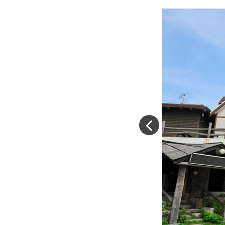
이
전
슬
라
이
드
이
동