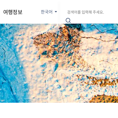
E
통
검
n
여행정보
한국어
합
색
g
검
어
l
색
입
i
력
s
h
日
本
語
中
文