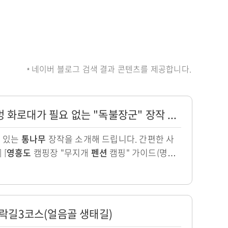
네이버 블로그 검색 결과 콘텐츠를 제공합니다.
[미니멀 캠핑 용품] 불멍 화로대가 필요 없는 "독불장군" 장작 추천
수 있는
통나무
장작을 소개해 드립니다. 간편한 사
 [
영흥도
캠핑장 "무지개
펜션
캠핑" 가이드(명당
장 방문] [한 폭의...
자드락길3코스(얼음골 생태길)