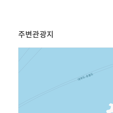
주변관광지
지도영역
인
천
강
화
군