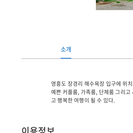
소개
관
영흥도 장경리 해수욕장 입구에 위치한
광
예쁜 커플룸, 가족룸, 단체룸 그리고
지
소
고 행복한 여행이 될 수 있다.
개
이용정보