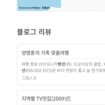
관
구
광
500m
문
부
화
인
관
천
광
블로그 리뷰
광
인
역
천
시
자
연
양영훈의 가족 맞춤여행
세
인
수
히
천
구
여행 정보 산타모니카
펜션
(위). 도남식당의 굴밥. 
보
관
문
션
(055-632-1571)은 바다 전망이 좋고 늘 한가로
기
광
화
33-4233), 해금강의 해금강호텔(055-632-1100),
공
관
三流人生
사
광
인
인
자
천
지역별 TV맛집[2009년]
천
세
관
부
히