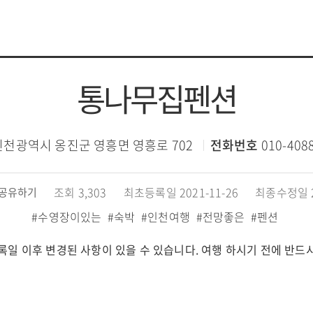
통나무집펜션
인천광역시 옹진군 영흥면 영흥로 702
전화번호
010-408
조회 3,303
최초등록일 2021-11-26
최종수정일 20
공유하기
#수영장이있는
#숙박
#인천여행
#전망좋은
#펜션
록일 이후 변경된 사항이 있을 수 있습니다. 여행 하시기 전에 반드