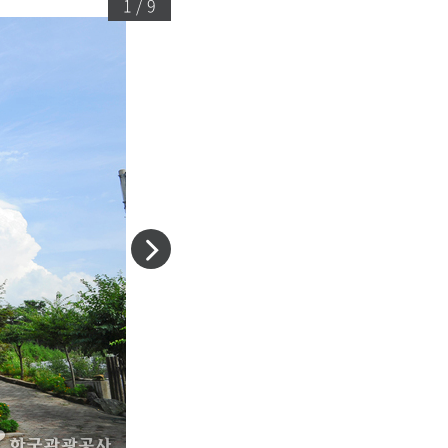
1 / 9
다
음
슬
라
이
드
이
동