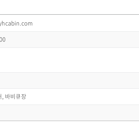
yhcabin.com
00
대, 바비큐장