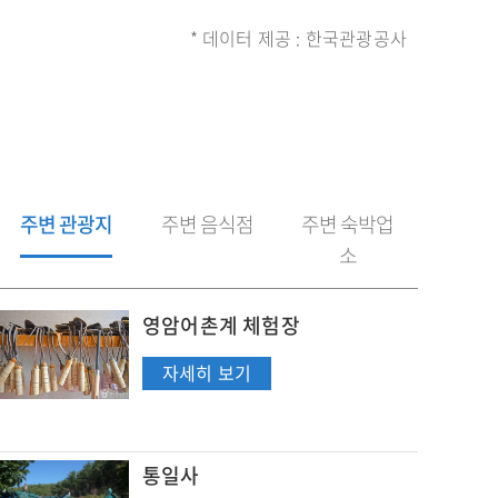
* 데이터 제공 : 한국관광공사
주변 관광지
주변 음식점
주변 숙박업
소
주
영암어촌계 체험장
변
관
영
자세히 보기
광
지
암
어
촌
통일사
계