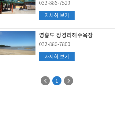
032-886-7529
체
통
자세히 보기
험
일
장
사
영흥도 장경리해수욕장
032-886-7800
영
자세히 보기
흥
도
이
다
1
장
전
음
경
3
3
리
페
페
해
이
이
수
지
지
욕
이
이
장
동
동