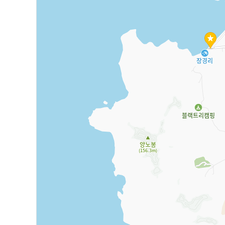
문
화
관
광
인
열
천
린
옹
관
진
광
군
모
문
두
화
의
관
여
광
행
인
문
천
화
미
체
추
육
홀