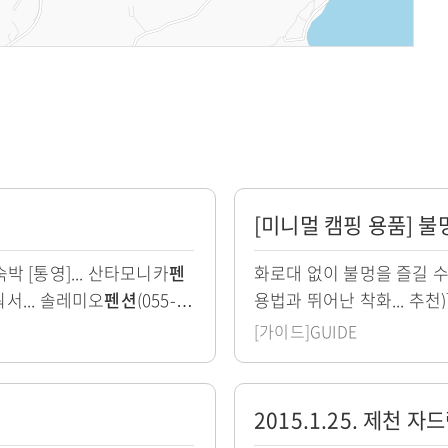
자
세
히
숙박 [통영]... 산타모니카
펜
화로대 없이 불멍을 즐길 
보
워서... 솔레미오
펜션
(055-6
용법과 뛰어난 착화... 추천)]
기
 홍포마을의...
추천)] [십리포 해수욕장 캠핑
[가이드]GUIDE
자
2015.1.25. 제천 
세
히