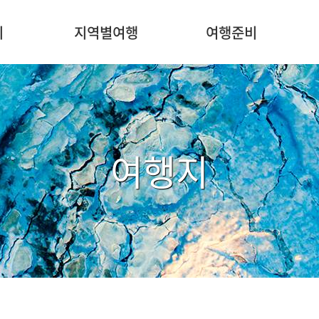
주
메
지
지역별여행
여행준비
뉴
여행지