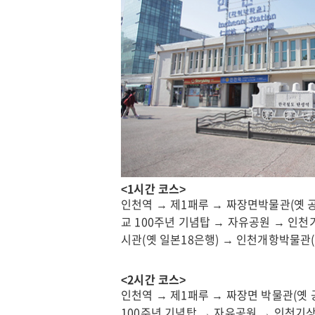
문
부
화
인
관
천
광
광
인
역
천
시
연
인
수
천
구
관
문
광
화
<1시간 코스>
공
관
인천역 → 제1패루 → 짜장면박물관(옛 
사
광
교 100주년 기념탑 → 자유공원 → 인천
시관(옛 일본18은행) → 인천개항박물관
인
인
천
천
<2시간 코스>
관
부
인천역 → 제1패루 → 짜장면 박물관(옛
광
평
100주년 기념탑 → 자유공원 → 인천기