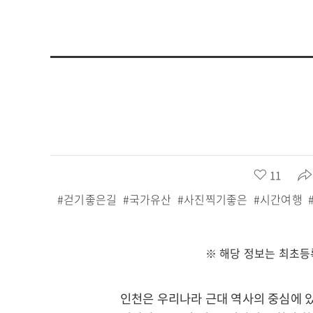
좋
11
아
#걷기좋은길
#국가유산
#사진찍기좋은
#시간여행
요
수
:
※ 해당 정보는 최초등
인천은 우리나라 근대 역사의 중심에 있