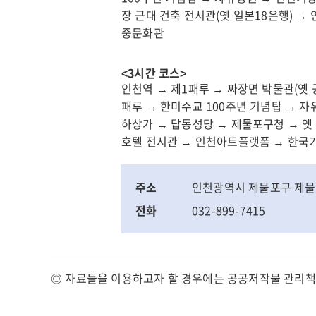
기
구
장 근대 건축 전시관(옛 일본18은행) 
업
문
중문화관
지
화
원
관
센
광
<3시간 코스>
터
인천역 → 제1패루 → 짜장면 박물관(옛
인
패루 → 한미수교 100주년 기념탑 → 
송
천
하상가 → 답동성당 → 제물포구청 → 옛 
도
영
호텔 전시관 → 인천아트플랫폼 → 한국
컨
종
벤
구
시
문
주소
인천광역시 제물포구 제물
아
화
전화
032-899-7415
관
인
광
천
장
인
◎ 자료들을 이용하고자 할 경우에는 공공저작물 관리책
애
천
인
서
종
해