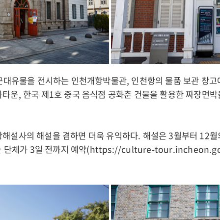
온 근대유물을 전시하는 인천개항박물관, 인천항의 물품 보관 창
나타운, 한국 제1호 중국 음식점 공화춘 건물을 활용한 짜장면박
광해설사의 해설을 겸하면 더욱 유익하다. 해설은 3월부터 12
는 단체가 3일 전까지 예약(
https://culture-tour.incheon.g