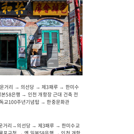
운거리 → 의선당 → 제3패루 → 한미수
일본58은행 → 인천 개항장 근대 건축 전
기독교100주년기념탑 → 한중문화관
타운거리→의선당 → 제3패루 → 한미수교
물포구청 → 옛 일본58은행 → 인천 개항