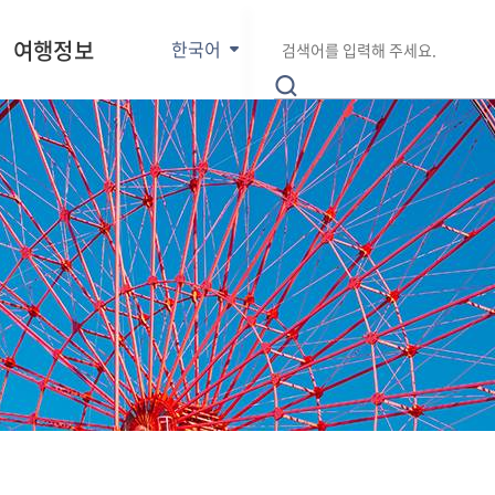
E
통
검
n
여행정보
한국어
합
색
g
검
어
l
색
입
i
력
s
h
日
本
語
中
文