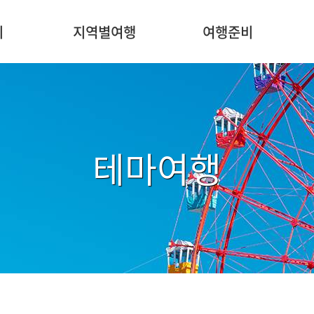
주
메
지
지역별여행
여행준비
뉴
테마여행