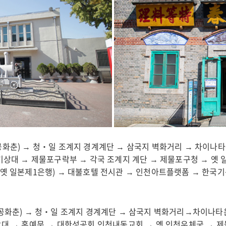
공화춘) → 청‧일 조계지 경계계단 → 삼국지 벽화거리 → 차이나타
기상대 → 제물포구락부 → 각국 조계지 계단 → 제물포구청 → 옛 
(옛 일본제1은행) → 대불호텔 전시관 → 인천아트플랫폼 → 한국
 공화춘) → 청‧일 조계지 경계계단 → 삼국지 벽화거리→차이나
상대 → 홍예문 → 대한성공회 인천내동교회 → 옛 인천우체국 → 제