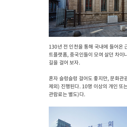
관
광
인
열
천
린
옹
관
진
광
130년 전 인천을 통해 국내에 들어
군
모
트플랫폼, 중국인들이 모여 살던 차이
문
두
길을 걸어 보자.
화
의
관
여
광
혼자 슬렁슬렁 걸어도 좋지만, 문화관
행
제외) 진행된다. 10명 이상의 개인 또
인
문
관람료는 별도)다.
천
화
미
체
추
육
홀
관
구
광