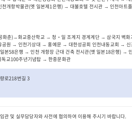
→ 인천개항박물관(옛 일본제1은행) → 대불호텔 전시관 → 인천아트
 공화춘)→화교중산학교 → 청‧일 조계지 경계계단 → 삼국지 벽화
자유공원 → 인천기상대 → 홍예문 → 대한성공회 인천내동교회 → 
일본58은행 → 인천 개항장 근대 건축 전시관(옛 일본18은행) →
기독교100주년기념탑 → 한중문화관
량로218번길 3
임관 및 실무담당자와 사전에 협의하여 이용해 주시기 바랍니다.