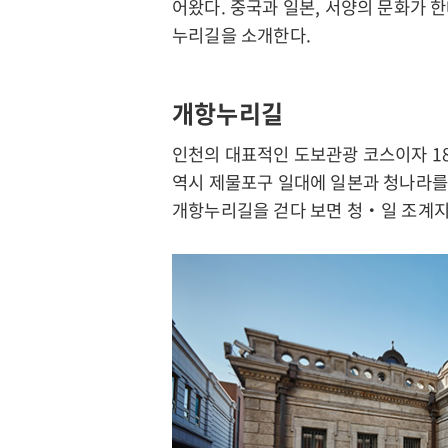
어왔다. 중국과 일본, 서양의 문화가 
누리길을 소개한다.
개항누리길
인천의 대표적인 도보관광 코스이자 18
역시 제물포구 일대에 일본과 청나라를 
개항누리길을 걷다 보면 청‧일 조계지
인
천
강
화
군
문
화