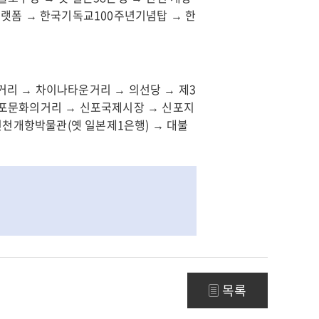
플랫폼 → 한국기독교100주년기념탑 → 한
거리 → 차이나타운거리 → 의선당 → 제3
신포문화의거리 → 신포국제시장 → 신포지
 인천개항박물관(옛 일본제1은행) → 대불
목록