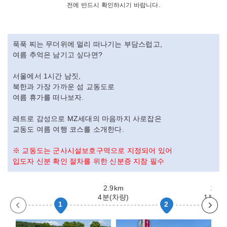
전에 반드시 확인하시기 바랍니다.
푹푹 찌는 무더위에 멀리 떠나기는 부담스럽고,
여름 추억은 남기고 싶다면?
서울에서 1시간 남짓,
북한과 가장 가까운 섬 교동도로
여름 휴가를 떠나보자.
레트로 감성으로 MZ세대의 마음까지 사로잡은
교동도 여름 여행 코스를 소개한다.
※ 교동도는 군사시설보호구역으로 지정되어 있어
입도자 신분 확인 절차를 위한 신분증 지참 필수
2.9km
107
4분(차량)
1분(도
1
2
이
다
전
음