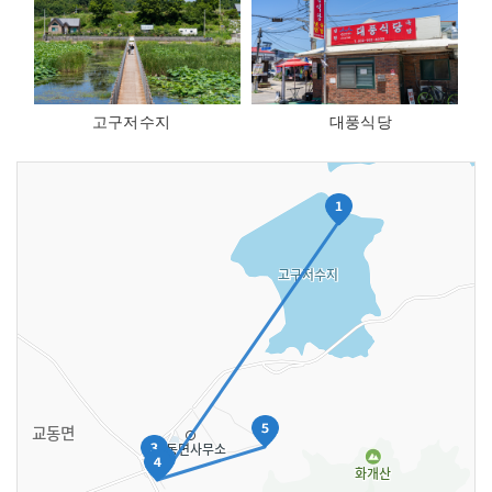
슬
슬
라
라
이
이
드
드
이
이
동
동
고구저수지
대풍식당