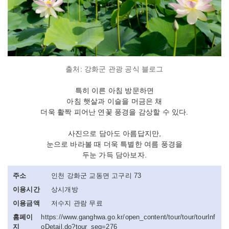
출처: 강화군 관광 공식 블로그
특히 이른 아침 방문하면
아침 햇살과 이슬을 머금은 채
더욱 활짝 피어난 연꽃 풍경을 감상할 수 있다.
사진으로 담아도 아름답지만,
눈으로 바라볼 때 더욱 특별한 여름 풍경을
두눈 가득 담아보자.
주소
인천 강화군 교동면 고구리 73
이용시간
상시개방
이용금액
저수지 관람 무료
홈페이
https://www.ganghwa.go.kr/open_content/tour/tour/tourInf
지
oDetail.do?tour_seq=276