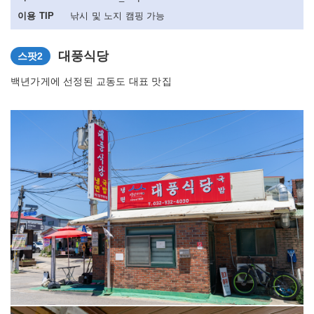
이용 TIP
낚시 및 노지 캠핑 가능
대풍식당
스팟2
백년가게에 선정된 교동도 대표 맛집