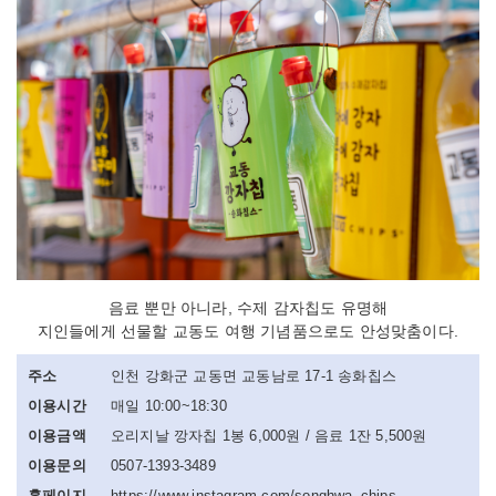
음료 뿐만 아니라, 수제 감자칩도 유명해
지인들에게 선물할 교동도 여행 기념품으로도 안성맞춤이다.
주소
인천 강화군 교동면 교동남로 17-1 송화칩스
이용시간
매일 10:00~18:30
이용금액
오리지날 깡자칩 1봉 6,000원 / 음료 1잔 5,500원
이용문의
0507-1393-3489
홈페이지
https://www.instagram.com/songhwa_chips