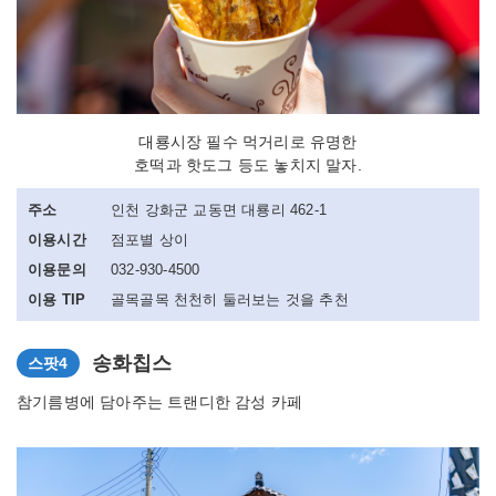
대룡시장 필수 먹거리로 유명한
호떡과 핫도그 등도 놓치지 말자.
주소
인천 강화군 교동면 대룡리 462-1
이용시간
점포별 상이
이용문의
032-930-4500
이용 TIP
골목골목 천천히 둘러보는 것을 추천
송화칩스
스팟4
참기름병에 담아주는 트랜디한 감성 카페