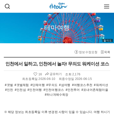
주메뉴 바로가기
본문 바로가기
검
주
색
메
열
뉴
기
열
기
테마여행
월미도
정보수정요청
목록
인천에서 일하고, 인천에서 놀자! 무의도 워케이션 코스
공유하기
16
조회 2,176
좋
아
최초등록일 2026-06-10
최종수정일 2026-06-15
요
#갯벌
#갯벌체험
#단체여행
#무의도
#섬여행
#여행코스추천
#워케이션
수
#인천
#인천섬
#인천여행
#인천여행코스
#인천투어
#포내어촌체험마을
:
#하나개해수욕장
※ 해당 정보는 최초등록일 이후 변경된 사항이 있을 수 있습니다. 여행 하시기