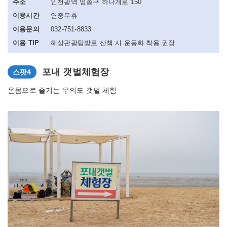
주소
인천광역 영종구 하나개로 150
이용시간
연중무휴
이용문의
032-751-8833
이용 TIP
해상관광탐방로 산책 시 운동화 착용 권장
포내 갯벌체험장
스팟4
온몸으로 즐기는 무의도 갯벌 체험