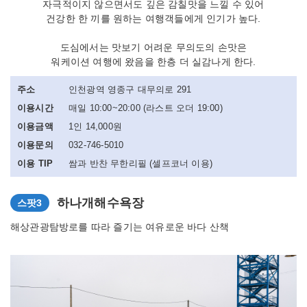
자극적이지 않으면서도 깊은 감칠맛을 느낄 수 있어
건강한 한 끼를 원하는 여행객들에게 인기가 높다.
도심에서는 맛보기 어려운 무의도의 손맛은
워케이션 여행에 왔음을 한층 더 실감나게 한다.
주소
인천광역 영종구 대무의로 291
이용시간
매일 10:00~20:00 (라스트 오더 19:00)
이용금액
1인 14,000원
이용문의
032-746-5010
이용 TIP
쌈과 반찬 무한리필 (셀프코너 이용)
하나개해수욕장
스팟3
해상관광탐방로를 따라 즐기는 여유로운 바다 산책