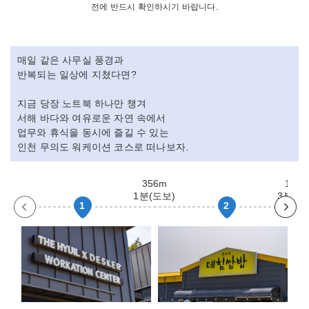
전에 반드시 확인하시기 바랍니다.
매일 같은 사무실 풍경과
반복되는 일상에 지쳤다면?
지금 당장 노트북 하나만 챙겨
서해 바다와 여유로운 자연 속에서
업무와 휴식을 동시에 즐길 수 있는
인천 무의도 워케이션 코스로 떠나보자.
356m
1.7k
1분(도보)
3분(차
1
2
이
다
전
음
슬
슬
라
라
이
이
드
드
이
이
동
동