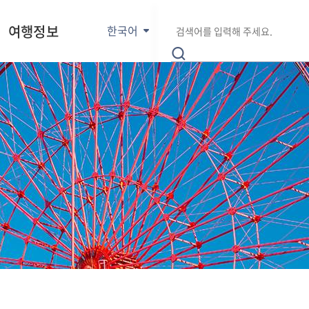
E
통
검
n
여행정보
한국어
합
색
g
검
어
l
색
입
i
력
s
h
日
本
語
中
文