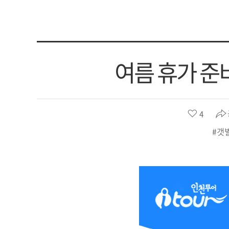
린
옹
관
진
광
군
모
문
두
화
여름 휴가 준비
의
관
여
광
행
인
문
좋
4
천
화
아
미
#갯
체
요
추
육
수
홀
:
관
구
광
문
부
화
인
관
천
광
광