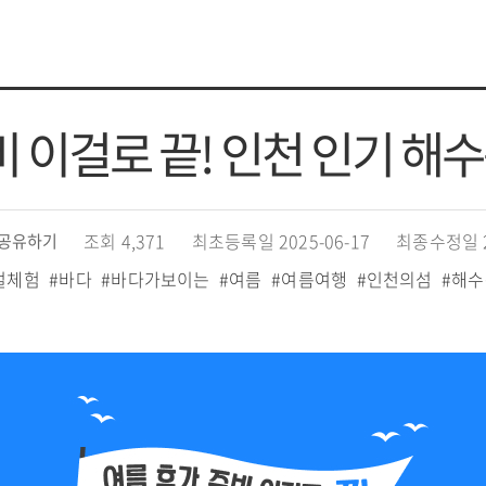
 이걸로 끝! 인천 인기 해수
조회 4,371
최초등록일 2025-06-17
최종수정일 20
공유하기
벌체험
#바다
#바다가보이는
#여름
#여름여행
#인천의섬
#해