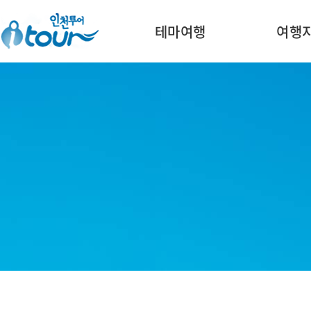
주메뉴 바로가기
본문 바로가기
테마여행
여행
인
천
강
화
군
문
화
관
광
인
열
천