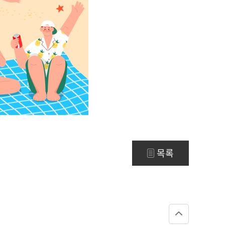
동
목록
상