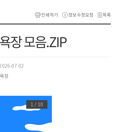
인쇄하기
정보수정요청
목록
욕장 모음.ZIP
26-07-02
수욕장
1 / 10