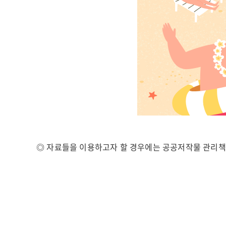
동
터
인
송
천
도
영
컨
종
벤
구
시
문
아
화
관
인
광
천
장
인
◎ 자료들을 이용하고자 할 경우에는 공공저작물 관리책
애
천
인
서
종
해
합
구
복
문
지
화
관
관