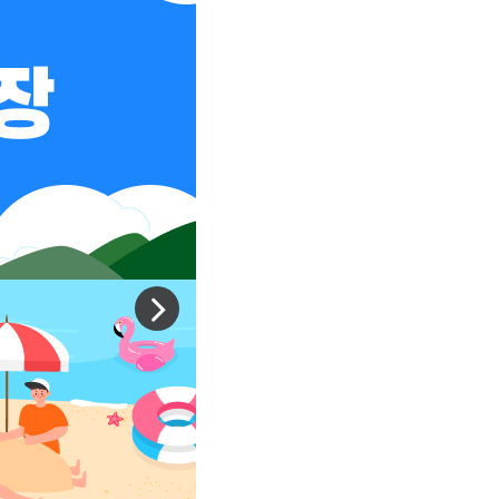
다
음
슬
라
이
드
이