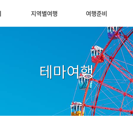
주
메
지
지역별여행
여행준비
뉴
테마여행