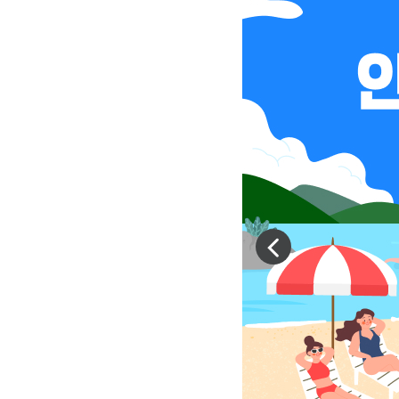
인
역
천
시
연
인
수
천
구
관
문
광
화
공
관
사
광
인
인
천
천
이
관
부
전
광
평
슬
기
구
라
업
문
이
지
화
드
원
관
이
센
광