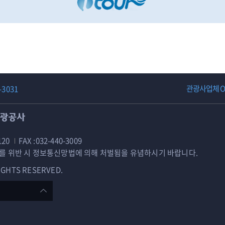
천
투
어
관광사업체 OP
-3031
120
FAX :032-440-3009
를 위반 시 정보통신망법에 의해 처벌됨을 유념하시기 바랍니다.
 RIGHTS RESERVED.