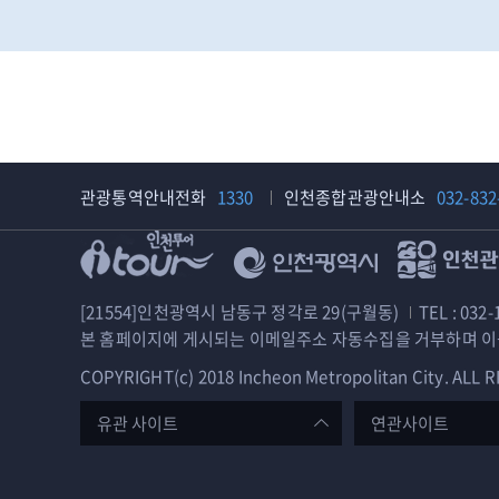
인
서
종
해
합
구
복
문
지
화
관
관
공
광
감
관광통역안내전화
1330
인천종합관광안내소
032-832
인
여
천
행
인천관광공사
계
인
양
[21554]인천광역시 남동구 정각로 29(구월동)
TEL : 032-
천
구
본 홈페이지에 게시되는 이메일주소 자동수집을 거부하며 이
문
문
화
화
COPYRIGHT(c) 2018 Incheon Metropolitan City. ALL
재
관
단
유관 사이트
광
연관사이트