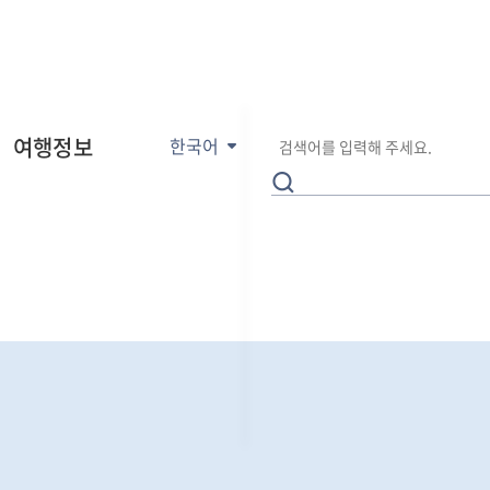
E
통
검
n
여행정보
한국어
합
색
g
검
어
l
색
입
i
력
s
h
日
本
語
中
文