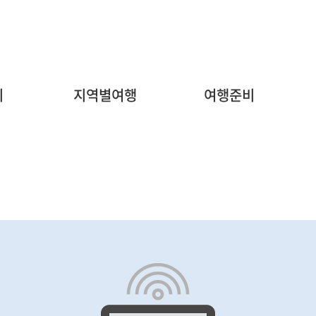
주
메
지
지역별여행
여행준비
뉴