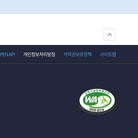
상
단
으
EN API
개인정보처리방침
저작권보호정책
사이트맵
로
이
동