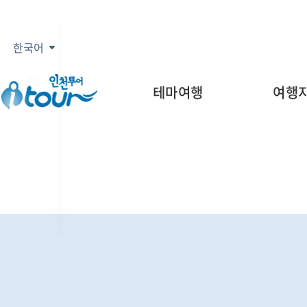
주메뉴 바로가기
본문 바로가기
구
광
인
인
E
문
부
천
천
n
화
한국어
광
관
인
관
g
역
광
천
광
l
시
공
테마여행
여행
광
i
사
인
역
s
천
시
h
연
日
인
수
本
천
구
語
관
문
광
中
화
공
관
文
사
광
인
인
천
천
관
부