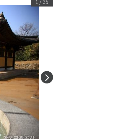
1 / 35
다
음
슬
라
이
드
이
동