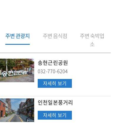
주변 관광지
주변 음식점
주변 숙박업
소
주
송현근린공원
변
관
032-770-6204
광
지
송
자세히 보기
현
근
인천일본풍거리
린
인
자세히 보기
공
천
원
일